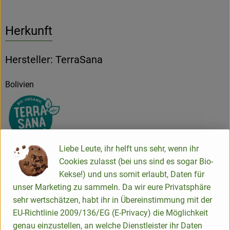
Herkunft
Hersteller: TerraSana
Bolivien
Liebe Leute, ihr helft uns sehr, wenn ihr
TerraSana Natuurvoeding BV
Cookies zulasst (bei uns sind es sogar Bio-
Kekse!) und uns somit erlaubt, Daten für
NL 2450 AB Leimuiden
unser Marketing zu sammeln. Da wir eure Privatsphäre
TERRA SANA - positive eating!
sehr wertschätzen, habt ihr in Übereinstimmung mit der
EU-Richtlinie 2009/136/EG (E-Privacy) die Möglichkeit
Das niederländische Naturkostunternehmen TerraSana ist
genau einzustellen, an welche Dienstleister ihr Daten
mit über 35 Jahren Erfahrung ein Pionier in der Herstellung