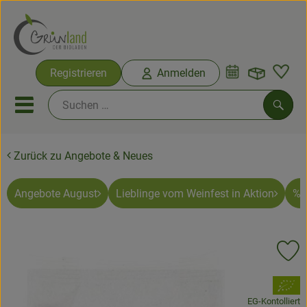
Warenko
Registrieren
Anmelden
Link
Mobiles Menu öffnen oder sc
Such
Zurück zu Angebote & Neues
Ökokisten
Bio-Kochkisten
Angebote August
Lieblinge vom Weinfest in Aktion
% 
Themenwelten
Pr
Ökokisten
, Verband:
Obst & Gemüse
EG-Kontolliert