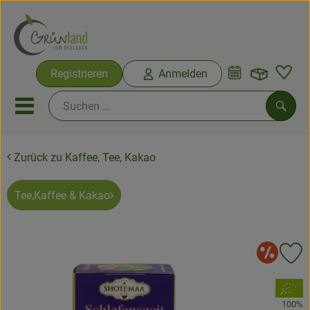
Warenko
Registrieren
Anmelden
Link
Mobiles Menu öffnen oder sc
Such
Zurück zu Kaffee, Tee, Kakao
Ökokisten
Bio-Kochkisten
Tee,Kaffee & Kakao
Themenwelten
An
Pr
Ökokisten
, Verband:
Obst & Gemüse
100%