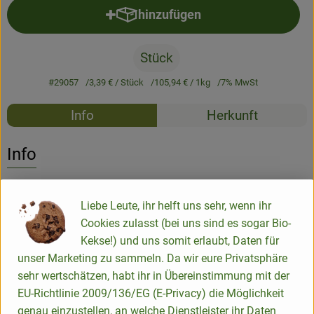
hinzufügen
Produkt zum Warenkorb hinzufü
Stück
#29057
3,39 €
/ Stück
105,94 €
/ 1kg
7% MwSt
Rezepte
Info
Herkunft
Es wurden k
Entdecke passende Rezepte
Info
Liebe Leute, ihr helft uns sehr, wenn ihr
Produktinformationen
Cookies zulasst (bei uns sind es sogar Bio-
Kekse!) und uns somit erlaubt, Daten für
unser Marketing zu sammeln. Da wir eure Privatsphäre
Zutaten
sehr wertschätzen, habt ihr in Übereinstimmung mit der
EU-Richtlinie 2009/136/EG (E-Privacy) die Möglichkeit
genau einzustellen, an welche Dienstleister ihr Daten