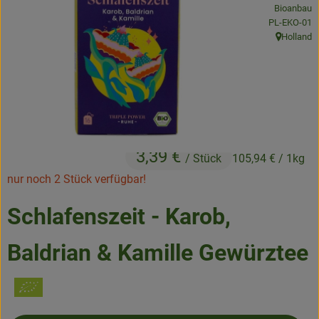
Bioanbau
Frisches
, Kontrollstel
PL-EKO-01
Holland
Angebote & Neues
, Herkunft:
Naturwaren
Vorratskammer
Getränke
3,39 €
/ Stück
105,94 €
/ 1kg
nur noch 2 Stück verfügbar!
Jobkiste
Schlafenszeit - Karob,
So geht’s
Baldrian & Kamille Gewürztee
Über Grünland
Service
Blog