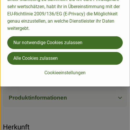
die jüngeren Blätter lassen sich verwenden wie
sehr wertschätzen, habt ihr in Übereinstimmung mit der
Bundzwiebeln oder Schnittlauch. Dabei kommen sie für
EU-Richtlinie 2009/136/EG (E-Privacy) die Möglichkeit
Salate, für Essigmarinaden und an Fleisch zur Anwendung.
genau einzustellen, an welche Dienstleister ihr Daten
weitergebt.
Der vermehrte Verzehr von Lauchgewächsen verringert sich
Nur notwendige Cookies zulassen
das Risiko, an Magenkrebs zu erkranken. Eine weitere
Wirkung ist die Entzündungshemmung durch die
vorkommenden Sulfide, scharf schmeckende und
Alle Cookies zulassen
schwefelhaltige Stoffe.
Schalotten enthalten außerdem Provitamin A, Vitamine B1,
Cookieeinstellungen
B2, B6, Biotin, Folsäure, Niacin, C und E.
Produktinformationen
Herkunft