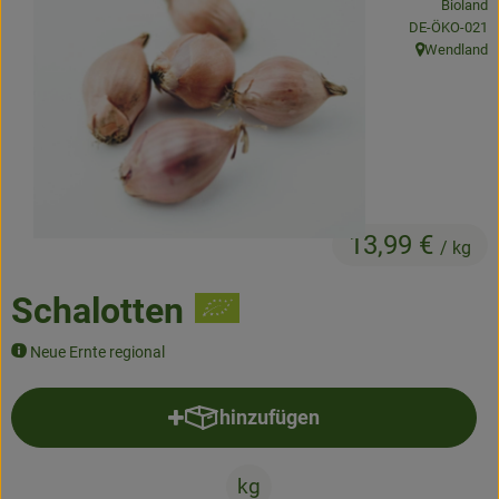
Bioland
Frisches
, Kontrollstelle
DE-ÖKO-021
Wendland
, Herkunft:
Angebote & Neues
Naturwaren
Vorratskammer
Getränke
13,99 €
/ kg
Jobkiste
Schalotten
So geht’s
Neue Ernte regional
Über Grünland
hinzufügen
Produkt zum Warenkorb hinzufü
Service
kg
Blog