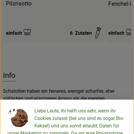
Pilzrisotto
Fenchel-C
einfach
6
Zutaten
einfach
Schwierigkeit:
Schwierigke
Info
Schalotten haben ein feineres, weniger scharfes, eher
süßliches und würzigeres Aroma als die meisten
Speisezwiebelsorten. Zum scharfen Anbraten eignen sie sich
Liebe Leute, ihr helft uns sehr, wenn ihr
nur bedingt, weil sie dadurch bitter und schal werden. Am
Cookies zulasst (bei uns sind es sogar Bio-
besten werden sie roh verarbeitet, wodurch ihr
Kekse!) und uns somit erlaubt, Daten für
eigentümliches Aroma am besten zur Geltung kommt. Auch
unser Marketing zu sammeln. Da wir eure Privatsphäre