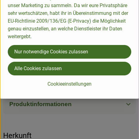
wichtig ist - von Kosmetik über Accessoires bis hin zu
unser Marketing zu sammeln. Da wir eure Privatsphäre
kleinen Alltagsgegenständen. Die samtig weiche Oberfläche
sehr wertschätzen, habt ihr in Übereinstimmung mit der
verleiht ihnen eine luxuriöse Haptik, während der robuste
EU-Richtlinie 2009/136/EG (E-Privacy) die Möglichkeit
Reißverschluss dafür sorgt, dass alles sicher verstaut bleibt.
genau einzustellen, an welche Dienstleister ihr Daten
Ihre kunstvollen Details machen sie zu einem eleganten
weitergebt.
Begleiter, der in keiner Tasche fehlen darf. Ob als stilvolles
Accessoire für dich selbst oder als Geschenk - diese
Nur notwendige Cookies zulassen
Täschchen verbinden praktische Funktion mit einem Hauch
von Extravaganz.
Alle Cookies zulassen
Maße: 21 x 15 cm
Cookieeinstellungen
Material: 100 % Baumwolle (bio), GOTS-zertifiziert
Produktinformationen
Herkunft