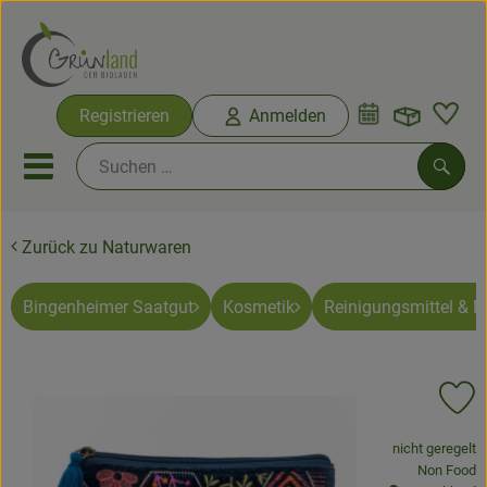
Warenko
Registrieren
Anmelden
Link
Mobiles Menu öffnen oder sc
Such
Zurück zu Naturwaren
Ökokisten
Bio-Kochkisten
Bingenheimer Saatgut
Kosmetik
Reinigungsmittel & 
Themenwelten
Pr
Ökokisten
, Verband:
nicht geregelt
Obst & Gemüse
, Kontrollste
Non Food