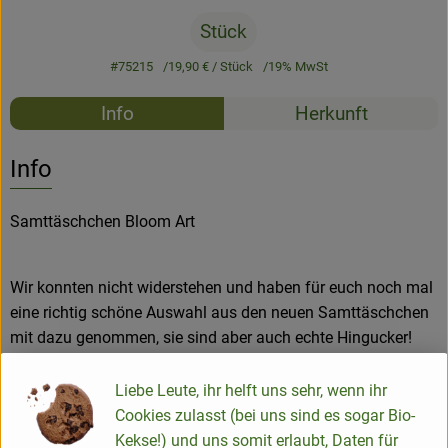
Stück
#75215
19,90 €
/ Stück
19% MwSt
Rezepte
Info
Herkunft
Es wurden k
Entdecke passende Rezepte
Info
Samttäschchen Bloom Art
Wir konnten nicht widerstehen und haben für euch noch mal
eine richtig schöne Auswahl aus den neuen Samttäschchen
mit dazu genommen, sie sind aber auch echte Hingucker!
Sie überzeugen mit aufwendigen Stickereien und
Liebe Leute, ihr helft uns sehr, wenn ihr
beeindruckenden Mustern, die sofort ins Auge fallen. Mit
Cookies zulasst (bei uns sind es sogar Bio-
ihrem geräumigen Design bieten sie Platz für alles, was dir
Kekse!) und uns somit erlaubt, Daten für