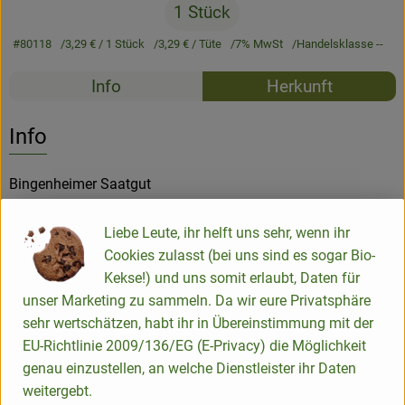
1 Stück
#80118
3,29 €
/ 1 Stück
3,29 €
/ Tüte
7% MwSt
Handelsklasse --
Rezepte
Info
Herkunft
Es wurden k
Entdecke passende Rezepte
Info
Bingenheimer Saatgut
Liebe Leute, ihr helft uns sehr, wenn ihr
Produktinformationen
Cookies zulasst (bei uns sind es sogar Bio-
Kekse!) und uns somit erlaubt, Daten für
unser Marketing zu sammeln. Da wir eure Privatsphäre
Produktdatenblatt
sehr wertschätzen, habt ihr in Übereinstimmung mit der
EU-Richtlinie 2009/136/EG (E-Privacy) die Möglichkeit
genau einzustellen, an welche Dienstleister ihr Daten
weitergebt.
Herkunft