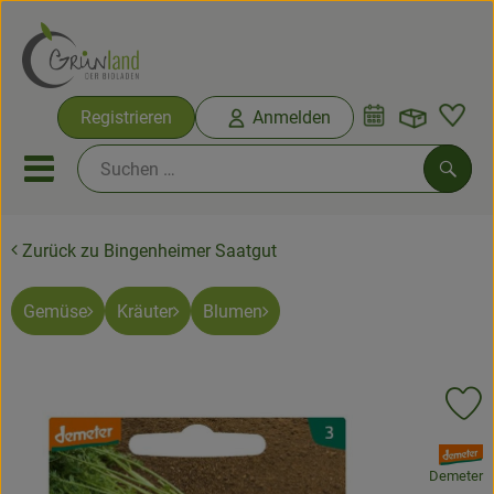
Warenko
Registrieren
Anmelden
Link
Mobiles Menu öffnen oder sc
Such
Zurück zu Bingenheimer Saatgut
Ökokisten
Bio-Kochkisten
Gemüse
Kräuter
Blumen
Themenwelten
Pr
Ökokisten
, Verband:
Obst & Gemüse
Demeter