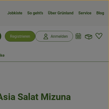
Jobkiste
So geht’s
Über Grünland
Service
Blog
Warenk
L
Registrieren
Anmelden
chen
nke
Asia Salat Mizuna
n
t