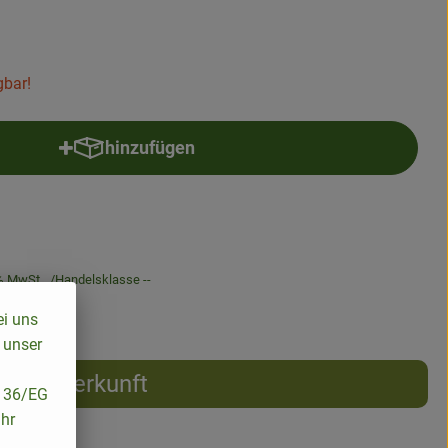
gbar!
hinzufügen
Produkt zum Warenkorb hinzufügen
% MwSt
Handelsklasse --
ei uns
 unser
Herkunft
/136/EG
ihr