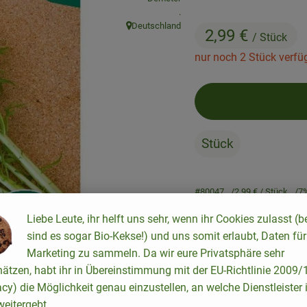
, Kontrollstelle:
.
Deutschland
2,99 €
, Herkunft:
/ Stück
nur noch 2 Stück verfü
Stück
#80047
2,99 €
/ Stück
7
Liebe Leute, ihr helft uns sehr, wenn ihr Cookies zulasst (b
sind es sogar Bio-Kekse!) und uns somit erlaubt, Daten für
Rezepte
Marketing zu sammeln. Da wir eure Privatsphäre sehr
hätzen, habt ihr in Übereinstimmung mit der EU-Richtlinie 2009
acy) die Möglichkeit genau einzustellen, an welche Dienstleister 
keine passenden Rezepte gefunden.
eitergebt.