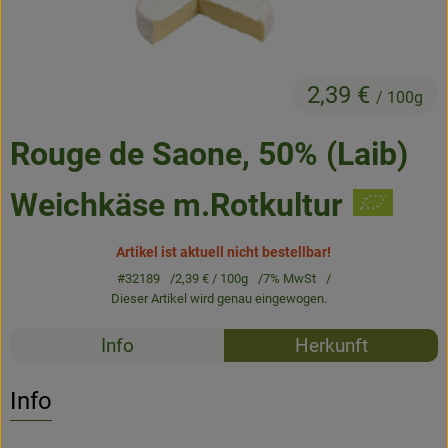
Frisches
Angebote & Neues
2,39 €
/ 100g
Naturwaren
Rouge de Saone, 50% (Laib)
Vorratskammer
Getränke
Weichkäse m.Rotkultur
Artikel ist aktuell nicht bestellbar!
Jobkiste
#32189
2,39 €
/ 100g
7% MwSt
Dieser Artikel wird genau eingewogen.
So geht’s
Rezepte
Info
Herkunft
Über Grünland
Es wurden k
Entdecke passende Rezepte
Info
Service
Blog