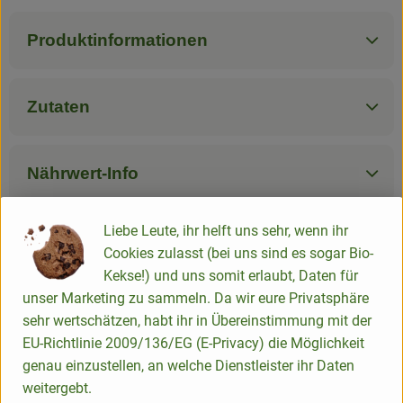
Produktinformationen
Zutaten
Nährwert-Info
Liebe Leute, ihr helft uns sehr, wenn ihr
Produktdatenblatt
Cookies zulasst (bei uns sind es sogar Bio-
Kekse!) und uns somit erlaubt, Daten für
unser Marketing zu sammeln. Da wir eure Privatsphäre
sehr wertschätzen, habt ihr in Übereinstimmung mit der
Herkunft
EU-Richtlinie 2009/136/EG (E-Privacy) die Möglichkeit
genau einzustellen, an welche Dienstleister ihr Daten
Hersteller: Vallée Verte
weitergebt.