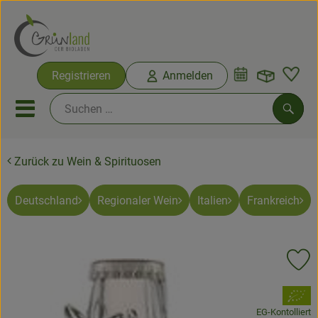
Warenko
Registrieren
Anmelden
Link
Mobiles Menu öffnen oder sc
Such
Zurück zu Wein & Spirituosen
Ökokisten
Bio-Kochkisten
Deutschland
Regionaler Wein
Italien
Frankreich
Themenwelten
Pr
Ökokisten
, Verband:
Obst & Gemüse
EG-Kontolliert