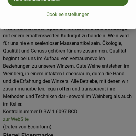
D 78359 Orsingen
Cookieeinstellungen
Unser Verständnis von Qualität
Wir sind leidenschaftliche
Weinfreunde, haben Spaß am Genuss und sind überzeugt,
mit einem erhaltenswerten Kulturgut zu handeln. Wein wird
für uns nie ein seelenloser Massenartikel sein. Ökologie,
Qualität und Genuss gehören für uns zusammen. Qualität
beginnt bei uns im Aufbau von vertrauensvollen
Beziehungen zu unseren Winzern. Gute Weine entstehen im
Weinberg, in einem intakten Lebensraum, durch die Hand
und die Erfahrung des Winzers. Alle Betriebe, mit denen wir
zusammenarbeiten, legen offen und transparent ihre
Methoden und Techniken dar - sowohl im Weinberg als auch
im Keller.
Kontrollnummer D-BW-1-6097-BCD
zur WebSite
(Daten von Ecoinform)
Riegel Eigenmarke