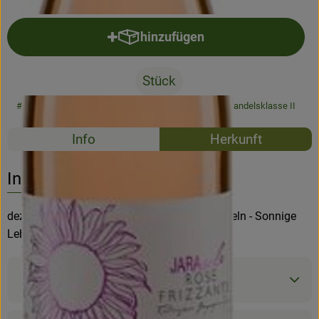
hinzufügen
Produkt zum Warenkorb hinzufü
Stück
#64520
7,50 €
/ Stück
10,00 €
/ l
19% MwSt
Handelsklasse II
Rezepte
Info
Herkunft
Es wurden k
Entdecke passende Rezepte
Info
dezente Süße, Erdbeerfrucht und feines Prickeln - Sonnige
Lebensfreude im Glas!
Produktinformationen