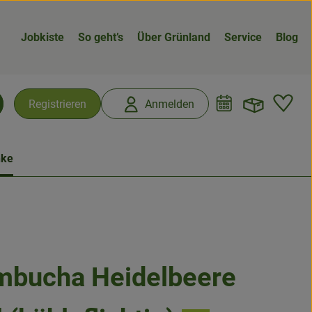
Jobkiste
So geht’s
Über Grünland
Service
Blog
Warenk
L
Registrieren
Anmelden
chen
nke
bucha Heidelbeere
n