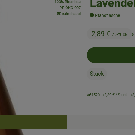
Lavendel 
100% Bioanbau
, Kontrollstelle:
DE-ÖKO-007
Deutschland
Pfandflasche
, Herkunft:
2,89 €
/ Stück
8
Stück
#61520
2,89 €
/ Stück
8
Rezepte
keine passenden Rezepte gefunden.