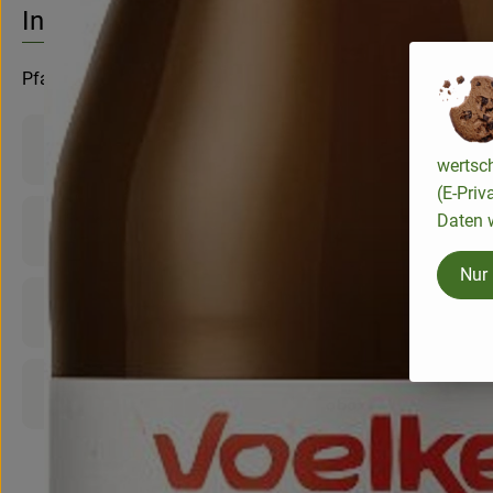
Info
Pfandflasche
Produktinformationen
wertsc
(E-Priv
Daten w
Zutaten
Nur
Nährwert-Info
Produktdatenblatt