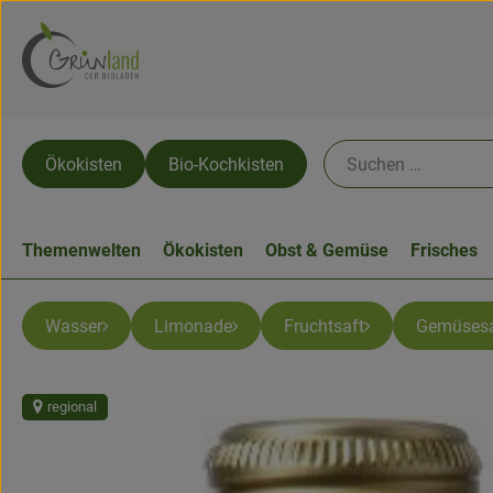
Ökokisten
Bio-Kochkisten
Themenwelten
Ökokisten
Obst & Gemüse
Frisches
Wasser
Limonade
Fruchtsaft
Gemüsesa
regional