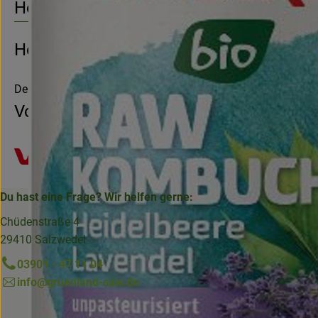
Herkunft
Hersteller: Voelkel
Deutschland
Voelkel
Du hast eine Frage? Wir helfen gerne:
Chüdenstraße 4
29410 Salzwedel
03901 - 47 11 04
info@gruenland-saw.de