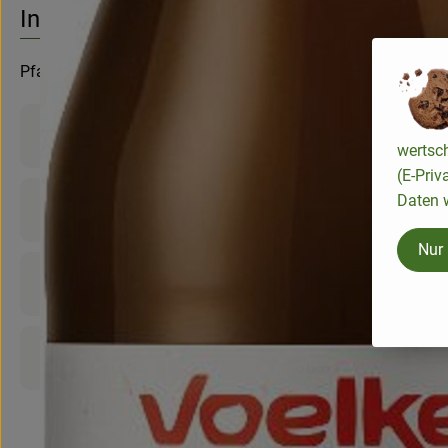
Info
Pfandflasche
Produktinformationen
wertsc
(E-Priv
Daten w
Zutaten
Nur
Nährwert-Info
Produktdatenblatt