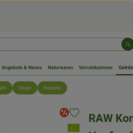
Su
Angebote & Neues
Naturwaren
Vorratskammer
Geträ
ft
Sirup
Punsch
Angebote
RAW Kom
Produkt zu Favouriten hinzufüge
, Verband: