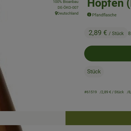
Hopfen (
100% Bioanbau
, Kontrollstelle:
DE-ÖKO-007
Deutschland
Pfandflasche
, Herkunft:
2,89 €
/ Stück
8
Stück
#61519
2,89 €
/ Stück
8
Rezepte
keine passenden Rezepte gefunden.