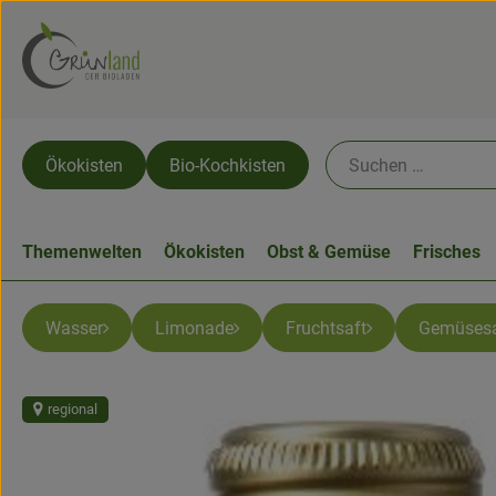
Ökokisten
Bio-Kochkisten
Themenwelten
Ökokisten
Obst & Gemüse
Frisches
Wasser
Limonade
Fruchtsaft
Gemüsesa
regional