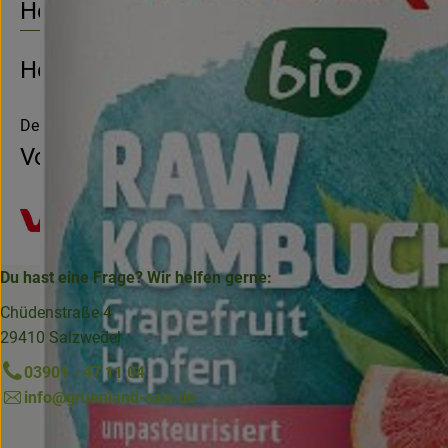
Herkunft
Hersteller: Voelkel
Deutschland
Voelkel
Du hast eine Frage? Wir helfen gerne:
Chüdenstraße 4
29410 Salzwedel
03901 - 47 11 04
info@gruenland-saw.de