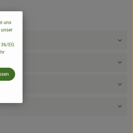
ei uns
 unser
/136/EG
ihr
assen