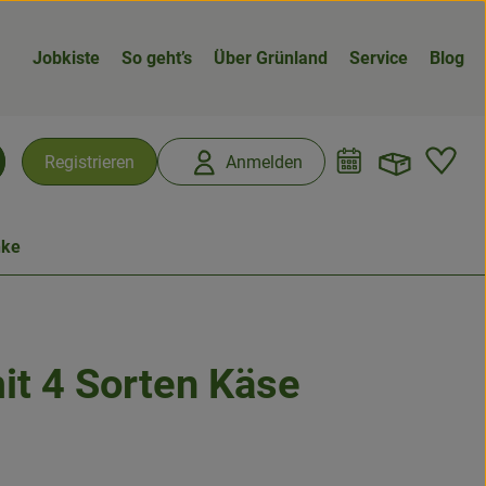
Jobkiste
So geht’s
Über Grünland
Service
Blog
Warenk
L
Registrieren
Anmelden
chen
nke
mit 4 Sorten Käse
n