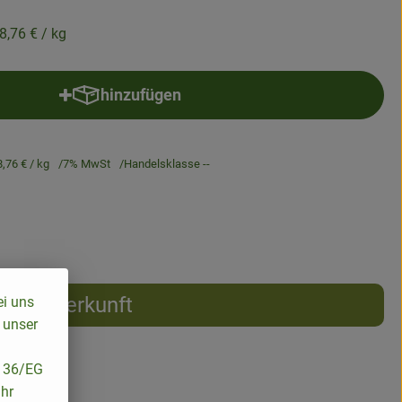
8,76 €
/ kg
hinzufügen
Produkt zum Warenkorb hinzufügen
8,76 €
/ kg
7% MwSt
Handelsklasse --
Herkunft
ei uns
 unser
/136/EG
ihr