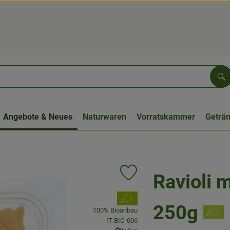
Su
Angebote & Neues
Naturwaren
Vorratskammer
Geträ
Ravioli 
Produkt zu Favouriten hinzufüge
, Verband:
250g
100% Bioanbau
, Kontrollstelle:
IT-BIO-006