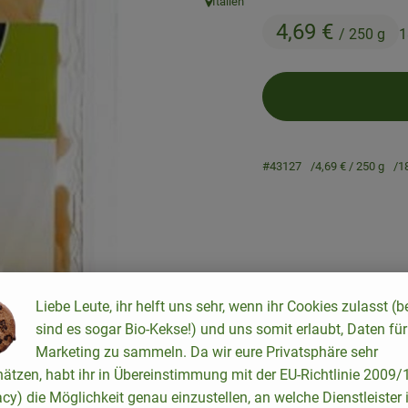
Italien
, Herkunft:
4,69 €
/ 250 g
1
#43127
4,69 €
/ 250 g
1
Rezepte
Liebe Leute, ihr helft uns sehr, wenn ihr Cookies zulasst (b
sind es sogar Bio-Kekse!) und uns somit erlaubt, Daten für
keine passenden Rezepte gefunden.
Marketing zu sammeln. Da wir eure Privatsphäre sehr
hätzen, habt ihr in Übereinstimmung mit der EU-Richtlinie 2009
acy) die Möglichkeit genau einzustellen, an welche Dienstleister 