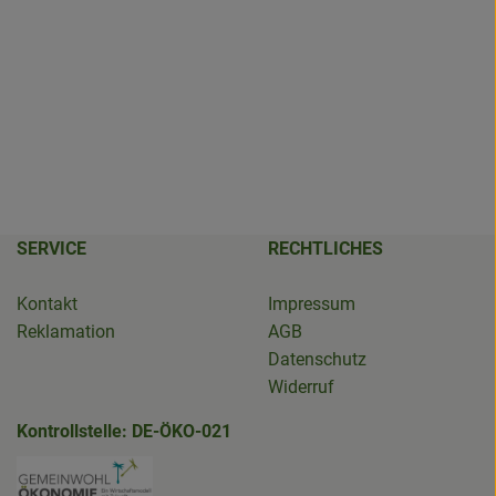
SERVICE
RECHTLICHES
Kontakt
Impressum
Reklamation
AGB
Datenschutz
Widerruf
Kontrollstelle: DE-ÖKO-021
erBioladen
den.salzwedel/
edel.de/ueber-gruenland/nachhaltigkeit.html
.de/
Externer Link zu https://www.bioladen-sal