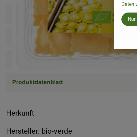
Daten w
Produktinformationen
Nur
Zutaten
Nährwert-Info
Produktdatenblatt
Herkunft
Hersteller: bio-verde