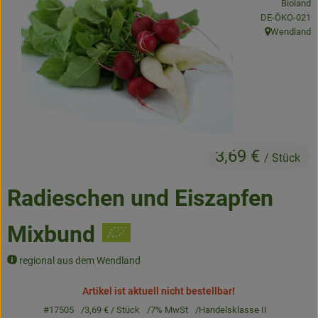
Bioland
Frisches
, Kontrollstelle
DE-ÖKO-021
Wendland
, Herkunft:
Angebote & Neues
Naturwaren
Vorratskammer
Getränke
3,69 €
/ Stück
Jobkiste
Radieschen und Eiszapfen
So geht’s
Mixbund
Über Grünland
regional aus dem Wendland
Service
Artikel ist aktuell nicht bestellbar!
#17505
3,69 €
/ Stück
7% MwSt
Handelsklasse II
Blog