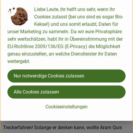
Das Grün abdrehen und in einer verschlossenen Dose im
Liebe Leute, ihr helft uns sehr, wenn ihr
Kühlschrank aufbewahren.
Cookies zulasst (bei uns sind es sogar Bio-
Kekse!) und uns somit erlaubt, Daten für
Produktinformationen
unser Marketing zu sammeln. Da wir eure Privatsphäre
sehr wertschätzen, habt ihr in Übereinstimmung mit der
EU-Richtlinie 2009/136/EG (E-Privacy) die Möglichkeit
genau einzustellen, an welche Dienstleister ihr Daten
Herkunft
weitergebt.
Nur notwendige Cookies zulassen
Hersteller: Biolandhof Mammoißel Aram Quis
Alle Cookies zulassen
29487 Luckau Wendland
Mehr Info
Cookieeinstellungen
Biolandhof Mammoissel
Treckerfahren! Solange er denken kann, wollte Aram Quis