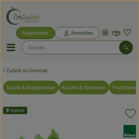
Warenko
Registrieren
Anmelden
Link
Mobiles Menu öffnen oder sc
Such
Zurück zu Gemüse
Ökokisten
Bio-Kochkisten
Salate & Blattgemüse
Kräuter & Sprossen
Fruchtgemü
Themenwelten
regional
Pr
Ökokisten
, Verband:
Obst & Gemüse