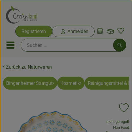
Warenko
Registrieren
Anmelden
Link
Mobiles Menu öffnen oder sc
Such
Zurück zu Naturwaren
Ökokisten
Bio-Kochkisten
Bingenheimer Saatgut
Kosmetik
Reinigungsmittel & 
Themenwelten
Pr
Ökokisten
, Verband:
nicht geregelt
Obst & Gemüse
, Kontrollste
Non Food