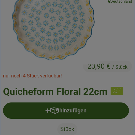
Deutschland
, Herkunft:
Frisches
Angebote & Neues
Naturwaren
Vorratskammer
Getränke
23,90 €
/ Stück
nur noch 4 Stück verfügbar!
Jobkiste
Quicheform Floral 22cm
So geht’s
Über Grünland
hinzufügen
Produkt zum Warenkorb hinzufü
Service
Stück
Blog