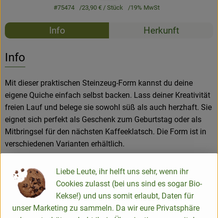
#75474
23,90 €
/ Stück
19% MwSt
Rezepte
Info
Herkunft
Es wurden k
Entdecke passende Rezepte
Info
Mit dieser praktischen Steinzeug-Form kannst du deine
eigene Quiche einfach selbst backen. Lass deiner Kreativität
freien Lauf und belege sie sowohl süß als auch herzhaft. Sie
eignet sich perfekt als Geschenk zum Geburtstag oder als
Mitbringsel für den nächsten Kaffeeklatsch. Die Form ist in
verschiedenen Varianten erhältlich.
Liebe Leute, ihr helft uns sehr, wenn ihr
Unsere Formen sind nicht nur sehr praktisch, sondern auch
Cookies zulasst (bei uns sind es sogar Bio-
äußerst robust und langlebig. Sie lassen sich problemlos in
Kekse!) und uns somit erlaubt, Daten für
der Spülmaschine reinigen und sind auch für den Einsatz in
unser Marketing zu sammeln. Da wir eure Privatsphäre
der Mikrowelle und im Backofen geeignet. So kannst du