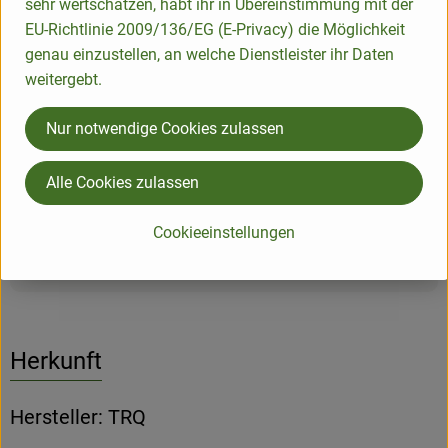
sehr wertschätzen, habt ihr in Übereinstimmung mit der
deine Quiches ganz einfach zubereiten und anschließend
EU-Richtlinie 2009/136/EG (E-Privacy) die Möglichkeit
auch direkt in den Formen servieren.
genau einzustellen, an welche Dienstleister ihr Daten
weitergebt.
Das Material aus Steinzeug sorgt dafür, dass die Hitze
gleichmäßig verteilt wird und deine Köstlichkeiten perfekt
Nur notwendige Cookies zulassen
gebacken werden.
Maße: Ø 22 cm x 22 cm x 4 cm
Alle Cookies zulassen
Material: Steinzeug
Cookieeinstellungen
Produktinformationen
Herkunft
Hersteller: TRQ