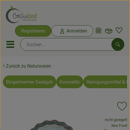
Warenko
Registrieren
Anmelden
Link
Mobiles Menu öffnen oder sc
Such
Zurück zu Naturwaren
Ökokisten
Bio-Kochkisten
Bingenheimer Saatgut
Kosmetik
Reinigungsmittel & 
Themenwelten
Pr
Ökokisten
, Verband:
nicht geregelt
Obst & Gemüse
, Kontrollste
Non Food