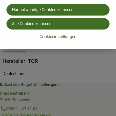
Material: Steinzeug
Nur notwendige Cookies zulassen
Produktinformationen
Alle Cookies zulassen
Cookieeinstellungen
Herkunft
Hersteller: TQR
Deutschland
Du hast eine Frage? Wir helfen gerne:
Chüdenstraße 4
29410 Salzwedel
03901 - 47 11 04
info@gruenland-saw.de