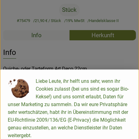
Stück
#75479
21,90 €
/ Stück
19% MwSt
Handelsklasse II
Rezepte
Info
Herkunft
Es wurden k
Entdecke passende Rezepte
Info
Quiche- oder Tarteform Art Deco 22cm
Mit Quiche oder Tartes bekommt man alle, egal ob Freunde
Liebe Leute, ihr helft uns sehr, wenn ihr
oder Familie.
Cookies zulasst (bei uns sind es sogar Bio-
Hier in der kleineren Variante mit handgestempeltem Muster
Kekse!) und uns somit erlaubt, Daten für
und Pünktchendekor
unser Marketing zu sammeln. Da wir eure Privatsphäre
- Mikrowellen- und spülmaschinengeeignet
sehr wertschätzen, habt ihr in Übereinstimmung mit der
- Backofenfest
EU-Richtlinie 2009/136/EG (E-Privacy) die Möglichkeit
genau einzustellen, an welche Dienstleister ihr Daten
weitergebt.
Maße: Ø 22 x 4 cm