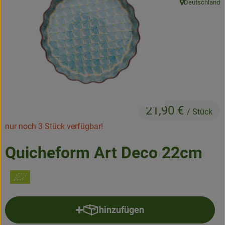
Deutschland
, Herkunft:
Frisches
Angebote & Neues
Naturwaren
Vorratskammer
Getränke
21,90 €
/ Stück
nur noch 3 Stück verfügbar!
Jobkiste
Quicheform Art Deco 22cm
So geht’s
Über Grünland
Service
hinzufügen
Produkt zum Warenkorb hinzufü
Blog