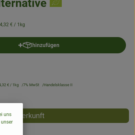
lternative
4,32 €
/ 1kg
hinzufügen
Produkt zum Warenkorb hinzufügen
4,32 €
/ 1kg
7% MwSt
Handelsklasse II
ei uns
Herkunft
 unser