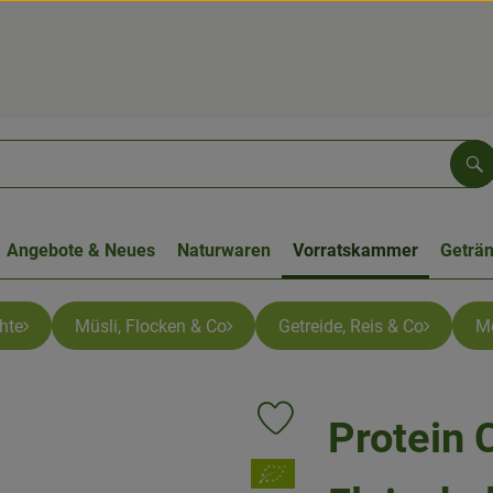
Su
Angebote & Neues
Naturwaren
Vorratskammer
Geträ
hte
Müsli, Flocken & Co
Getreide, Reis & Co
M
Protein 
Produkt zu Favouriten hinzufüge
, Verband: