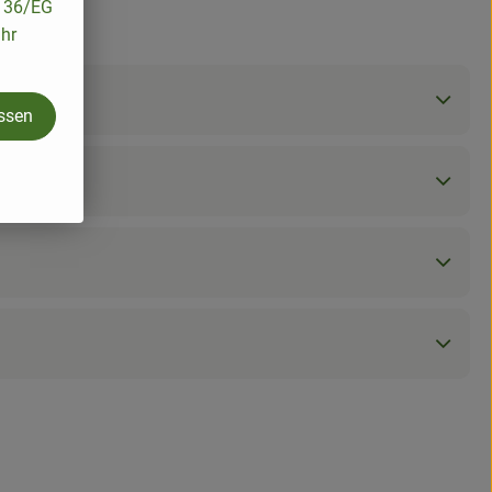
/136/EG
ihr
assen