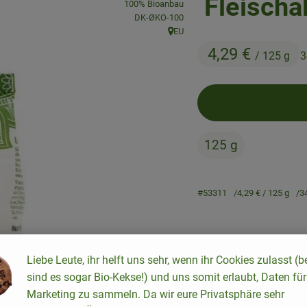
Fleischa
100% Bioanbau
, Kontrollstelle:
DK-ØKO-100
EU
, Herkunft:
4,29 €
/ 125 g
3
125 g
#53311
4,29 €
/ 125 g
3
Rezepte
Liebe Leute, ihr helft uns sehr, wenn ihr Cookies zulasst (b
sind es sogar Bio-Kekse!) und uns somit erlaubt, Daten für
keine passenden Rezepte gefunden.
Marketing zu sammeln. Da wir eure Privatsphäre sehr