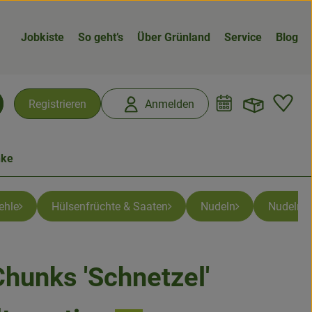
Jobkiste
So geht’s
Über Grünland
Service
Blog
Warenk
L
Registrieren
Anmelden
chen
nke
ehle
Hülsenfrüchte & Saaten
Nudeln
Nudeln g
Chunks 'Schnetzel'
n