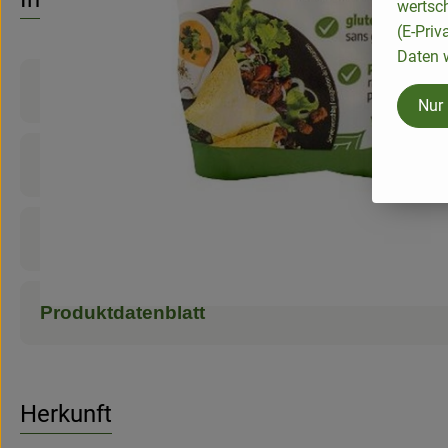
wertsc
(E-Priv
Daten w
Produktinformationen
Nur
Zutaten
Nährwert-Info
Produktdatenblatt
Herkunft