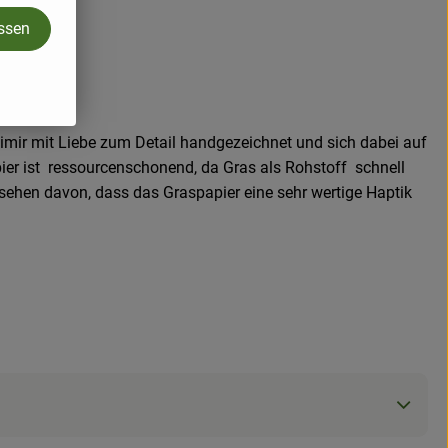
assen
simir mit Liebe zum Detail handgezeichnet und sich dabei auf
pier ist ressourcenschonend, da Gras als Rohstoff schnell
sehen davon, dass das Graspapier eine sehr wertige Haptik