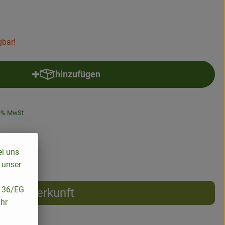
gbar!
hinzufügen
Produkt zum Warenkorb hinzufügen
9% MwSt
ei uns
 unser
/136/EG
Herkunft
ihr