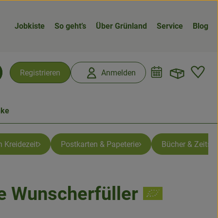
Jobkiste
So geht’s
Über Grünland
Service
Blog
Warenk
L
Registrieren
Anmelden
chen
nke
 Kreidezeit
Postkarten & Papeterie
Bücher & Zeitsch
e Wunscherfüller
n