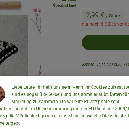
Deutschland
, Herkunft:
2,99 €
/ Stück
nur noch 6 Stück verfü
#85540
2,99 €
/ Stück
1
Liebe Leute, ihr helft uns sehr, wenn ihr Cookies zulasst (b
sind es sogar Bio-Kekse!) und uns somit erlaubt, Daten für
Marketing zu sammeln. Da wir eure Privatsphäre sehr
Rezepte
hätzen, habt ihr in Übereinstimmung mit der EU-Richtlinie 2009
acy) die Möglichkeit genau einzustellen, an welche Dienstleister 
keine passenden Rezepte gefunden.
eitergebt.