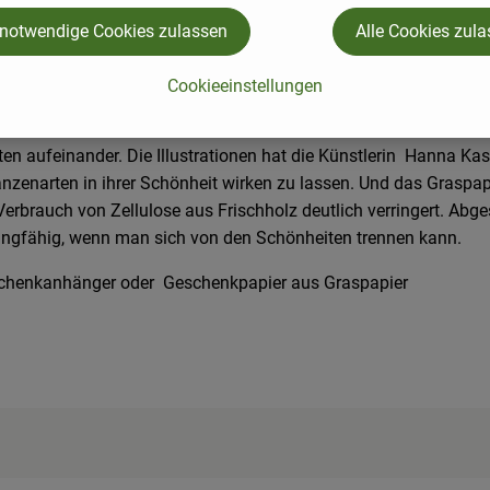
 notwendige Cookies zulassen
Alle Cookies zul
Cookieeinstellungen
en aufeinander. Die Illustrationen hat die Künstlerin Hanna Ka
lanzenarten in ihrer Schönheit wirken zu lassen. Und das Graspa
rbrauch von Zellulose aus Frischholz deutlich verringert. Abge
clingfähig, wenn man sich von den Schönheiten trennen kann.
schenkanhänger oder Geschenkpapier aus Graspapier