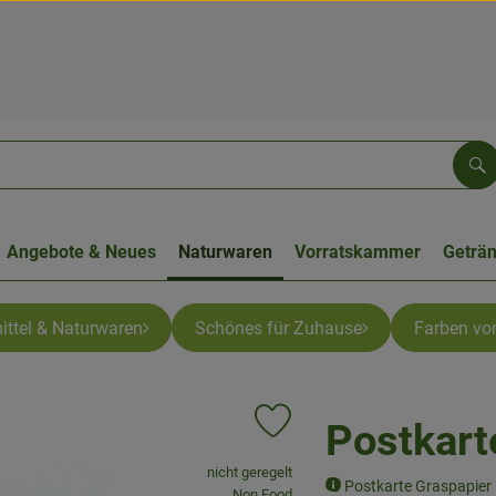
Su
Angebote & Neues
Naturwaren
Vorratskammer
Geträ
ittel & Naturwaren
Schönes für Zuhause
Farben von
Postkart
Produkt zu Favouriten hinzufüge
, Verband:
nicht geregelt
Postkarte Graspapier
, Kontrollstelle:
Non Food