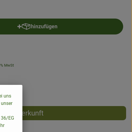
hinzufügen
Produkt zum Warenkorb hinzufügen
9% MwSt
ei uns
 unser
Herkunft
/136/EG
ihr