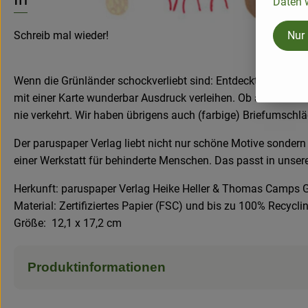
Daten w
Nur
Schreib mal wieder!
Wenn die Grünländer schockverliebt sind: Entdeckt auf eine
mit einer Karte wunderbar Ausdruck verleihen. Ob als Gruß fü
nie verkehrt. Wir haben übrigens auch (farbige) Briefumschl
Der paruspaper Verlag liebt nicht nur schöne Motive sonder
einer Werkstatt für behinderte Menschen. Das passt in unser
Herkunft: paruspaper Verlag Heike Heller & Thomas Camps 
Material: Zertifiziertes Papier (FSC) und bis zu 100% Recycl
Größe: 12,1 x 17,2 cm
Produktinformationen