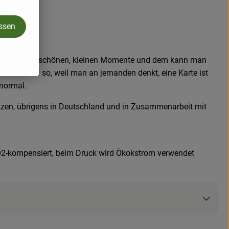
assen
sind Fans der schönen, kleinen Momente und dem kann man
einfach mal so, weil man an jemanden denkt, eine Karte ist
 normal.
tzen, übrigens in Deutschland und in Zusammenarbeit mit
d CO2-kompensiert, beim Druck wird Ökokstrom verwendet