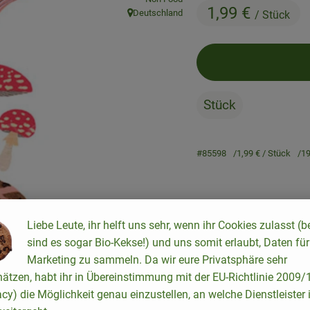
1,99 €
Deutschland
/ Stück
, Herkunft:
Stück
#85598
1,99 €
/ Stück
1
Liebe Leute, ihr helft uns sehr, wenn ihr Cookies zulasst (b
sind es sogar Bio-Kekse!) und uns somit erlaubt, Daten für
Rezepte
Marketing zu sammeln. Da wir eure Privatsphäre sehr
hätzen, habt ihr in Übereinstimmung mit der EU-Richtlinie 2009
keine passenden Rezepte gefunden.
acy) die Möglichkeit genau einzustellen, an welche Dienstleister 