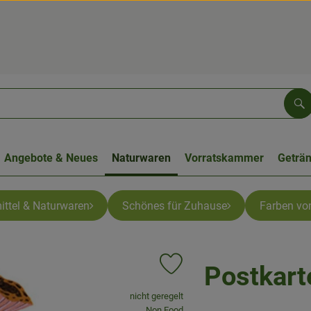
Su
Angebote & Neues
Naturwaren
Vorratskammer
Geträ
ittel & Naturwaren
Schönes für Zuhause
Farben von
Postkart
Produkt zu Favouriten hinzufüge
, Verband:
nicht geregelt
, Kontrollstelle:
Non Food