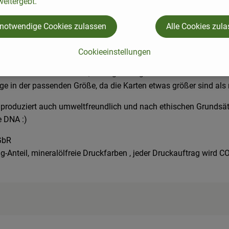
eitergebt.
 notwendige Cookies zulassen
Alle Cookies zul
Cookieeinstellungen
r Messe und es war klar, das müssen wir euch mitbringen! Wir 
r einen festlichen Anlass, als Ergänzung für ein Geschenk oder 
äge in der passenden Größe, da die Karten etwas größer sind als
n produziert auch umweltfreundlich und nach ethischen Grundsä
e DNA :)
GbR
ing-Anteil, mineralölfreie Druckfarben , jeder Druckauftrag wir