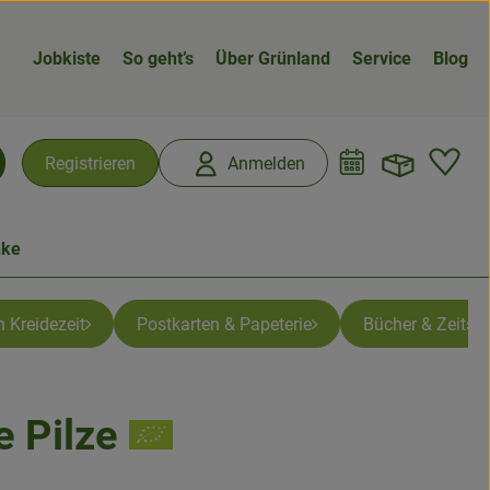
Jobkiste
So geht’s
Über Grünland
Service
Blog
Warenk
L
Registrieren
Anmelden
chen
nke
 Kreidezeit
Postkarten & Papeterie
Bücher & Zeitsch
e Pilze
n