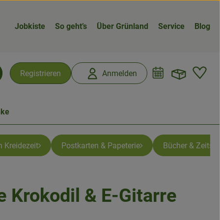
Jobkiste
So geht’s
Über Grünland
Service
Blog
Warenk
L
Registrieren
Anmelden
chen
nke
 Kreidezeit
Postkarten & Papeterie
Bücher & Zeitsch
e Krokodil & E-Gitarre
n