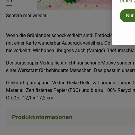
Daten w
Nur
Schreib mal wieder!
Wenn die Grünländer schockverliebt sind: Entdeckt auf eine
mit einer Karte wunderbar Ausdruck verleihen. Ob als Gruß fü
nie verkehrt. Wir haben übrigens auch (farbige) Briefumschl
Der paruspaper Verlag liebt nicht nur schöne Motive sonder
einer Werkstatt für behinderte Menschen. Das passt in unser
Herkunft: paruspaper Verlag Heike Heller & Thomas Camps 
Material: Zertifiziertes Papier (FSC) und bis zu 100% Recycl
Größe: 12,1 x 17,2 cm
Produktinformationen