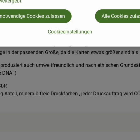
eitergebt.
 notwendige Cookies zulassen
Alle Cookies zul
Cookieeinstellungen
r Messe und es war klar, das müssen wir euch mitbringen! Wir 
r einen festlichen Anlass, als Ergänzung für ein Geschenk oder 
äge in der passenden Größe, da die Karten etwas größer sind als
n produziert auch umweltfreundlich und nach ethischen Grundsä
e DNA :)
GbR
ing-Anteil, mineralölfreie Druckfarben , jeder Druckauftrag wir