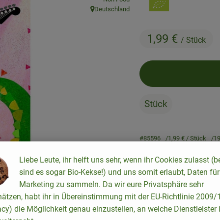
Deutschland
, Herkunft:
1,99 €
/ Stück
Stück
#85596
1,99 €
/ Stück
1
Liebe Leute, ihr helft uns sehr, wenn ihr Cookies zulasst (b
sind es sogar Bio-Kekse!) und uns somit erlaubt, Daten für
Rezepte
Marketing zu sammeln. Da wir eure Privatsphäre sehr
hätzen, habt ihr in Übereinstimmung mit der EU-Richtlinie 2009
keine passenden Rezepte gefunden.
acy) die Möglichkeit genau einzustellen, an welche Dienstleister 