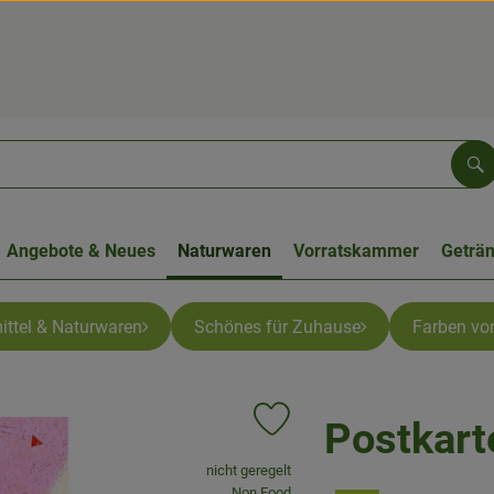
Su
Angebote & Neues
Naturwaren
Vorratskammer
Geträ
ittel & Naturwaren
Schönes für Zuhause
Farben von
Postkart
Produkt zu Favouriten hinzufüge
, Verband:
nicht geregelt
, Kontrollstelle:
Non Food