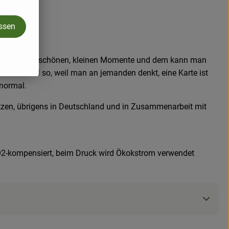
assen
sind Fans der schönen, kleinen Momente und dem kann man
einfach mal so, weil man an jemanden denkt, eine Karte ist
 normal.
tzen, übrigens in Deutschland und in Zusammenarbeit mit
d CO2-kompensiert, beim Druck wird Ökokstrom verwendet