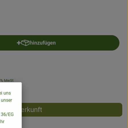
hinzufügen
Produkt zum Warenkorb hinzufügen
9% MwSt
ei uns
 unser
Herkunft
/136/EG
ihr