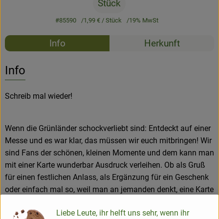
Stück
#85590
1,99 €
/ Stück
19% MwSt
Rezepte
Info
Herkunft
Es wurden k
Entdecke passende Rezepte
Info
Schreib mal wieder!
Wenn die Grünländer schockverliebt sind: Entdeckt auf einer
Messe und es war klar, das müssen wir euch mitbringen! Wir
sind Fans der schönen, kleinen Momente und dem kann man
mit einer Karte wunderbar Ausdruck verleihen. Ob als Gruß
für einen festlichen Anlass, als Ergänzung für ein Geschenk
oder einfach mal so, weil man an jemanden denkt, eine Karte
ist nie verkehrt. Wir haben übrigens auch (farbige)
Liebe Leute, ihr helft uns sehr, wenn ihr
Briefumschläge in der passenden Größe, da die Karten etwas