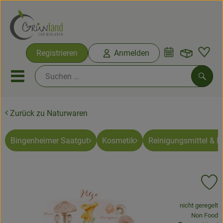
Warenko
Registrieren
Anmelden
Link
Mobiles Menu öffnen oder sc
Such
Zurück zu Naturwaren
Ökokisten
Bio-Kochkisten
Bingenheimer Saatgut
Kosmetik
Reinigungsmittel & 
Themenwelten
Pr
Ökokisten
, Verband:
nicht geregelt
Obst & Gemüse
, Kontrollste
Non Food