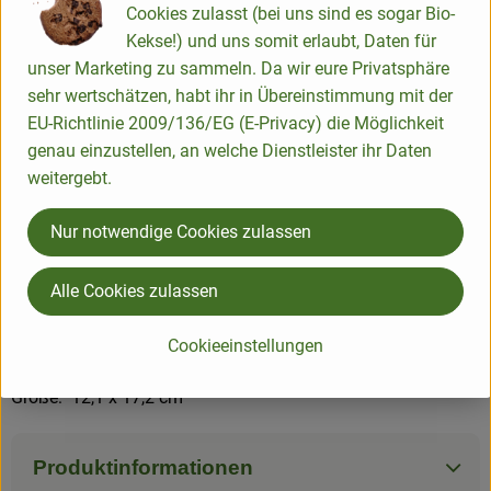
Cookies zulasst (bei uns sind es sogar Bio-
größer sind als normal.
Kekse!) und uns somit erlaubt, Daten für
Der paruspaper Verlag liebt nicht nur schöne Motive sondern
unser Marketing zu sammeln. Da wir eure Privatsphäre
produziert auch umweltfreundlich und nach ethischen
sehr wertschätzen, habt ihr in Übereinstimmung mit der
Grundsätzen, übrigens in Deutschland und in
EU-Richtlinie 2009/136/EG (E-Privacy) die Möglichkeit
Zusammenarbeit mit einer Werkstatt für behinderte
genau einzustellen, an welche Dienstleister ihr Daten
Menschen. Das passt in unsere DNA :)
weitergebt.
Herkunft: paruspaper Verlag Heilke Heller & Thomas Camps
Nur notwendige Cookies zulassen
GbR
Material: Zertifiziertes Papier (FSC) und bis zu 100%
Alle Cookies zulassen
Recycling-Anteil, mineralölfreie Druckfarben , jeder
Druckauftrag wird CO2-kompensiert, beim Druck wird
Cookieeinstellungen
Ökokstrom verwendet
Größe: 12,1 x 17,2 cm
Produktinformationen