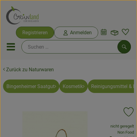
Warenko
Registrieren
Anmelden
Link
Mobiles Menu öffnen oder sc
Such
Zurück zu Naturwaren
Ökokisten
Bio-Kochkisten
Bingenheimer Saatgut
Kosmetik
Reinigungsmittel & 
Themenwelten
Pr
Ökokisten
, Verband:
nicht geregelt
Obst & Gemüse
, Kontrollste
Non Food