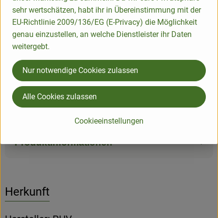
Und auch wenn es Kinderzimmerkalender heißt, ein wenig
sehr wertschätzen, habt ihr in Übereinstimmung mit der
Augenzwinkern und Schmunzeln brauchen wir Großen doch
EU-Richtlinie 2009/136/EG (E-Privacy) die Möglichkeit
wohl auch! Habt viel Freude mit den Spitzbübigkeiten und
genau einzustellen, an welche Dienstleister ihr Daten
Lebensfreude-Momenten auf den Karten.
weitergebt.
Material: Papier
Nur notwendige Cookies zulassen
Maße: 10,5 x 10,8 cm
Alle Cookies zulassen
Herkunft: Peter-Hammer-Verlag, ein engagierter Kinder- und
Jugendbuchverlag
Cookieeinstellungen
Produktinformationen
Herkunft