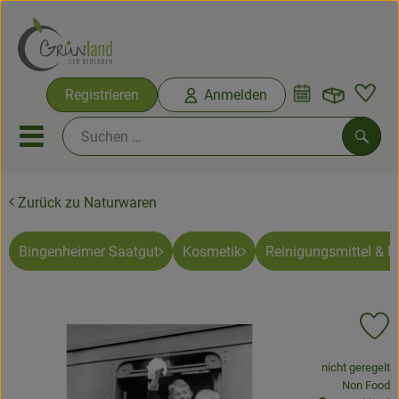
Warenko
Registrieren
Anmelden
Link
Mobiles Menu öffnen oder sc
Such
Zurück zu Naturwaren
Ökokisten
Bio-Kochkisten
Bingenheimer Saatgut
Kosmetik
Reinigungsmittel & 
Themenwelten
Pr
Ökokisten
, Verband:
nicht geregelt
Obst & Gemüse
, Kontrollste
Non Food