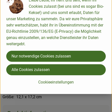
Liebe Leute, ihr helft uns sehr, wenn ihr
Briefumschläge in der passenden Größe, da die Karten etwas
Cookies zulasst (bei uns sind es sogar Bio-
größer sind als normal.
Kekse!) und uns somit erlaubt, Daten für
unser Marketing zu sammeln. Da wir eure Privatsphäre
Der paruspaper Verlag liebt nicht nur schöne Motive sondern
sehr wertschätzen, habt ihr in Übereinstimmung mit der
produziert auch umweltfreundlich und nach ethischen
EU-Richtlinie 2009/136/EG (E-Privacy) die Möglichkeit
Grundsätzen, übrigens in Deutschland und in
genau einzustellen, an welche Dienstleister ihr Daten
Zusammenarbeit mit einer Werkstatt für behinderte
weitergebt.
Menschen. Das passt in unsere DNA :)
Herkunft: paruspaper Verlag Heilke Heller & Thomas Camps
Nur notwendige Cookies zulassen
GbR
Material: Zertifiziertes Papier (FSC) und bis zu 100%
Alle Cookies zulassen
Recycling-Anteil, mineralölfreie Druckfarben , jeder
Druckauftrag wird CO2-kompensiert, beim Druck wird
Cookieeinstellungen
Ökokstrom verwendet
Größe: 12,1 x 17,2 cm