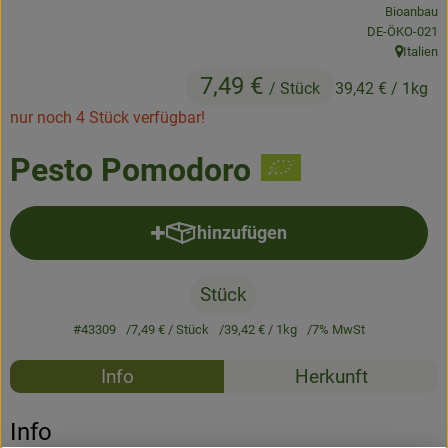
Bioanbau
Frisches
, Kontrollstelle
DE-ÖKO-021
Italien
Angebote & Neues
, Herkunft
7,49 €
/ Stück
39,42 €
/ 1kg
Naturwaren
nur noch 4 Stück verfügbar!
Vorratskammer
Pesto Pomodoro
Getränke
hinzufügen
Produkt zum Warenkorb hinzufü
Jobkiste
Stück
So geht’s
#43309
7,49 €
/ Stück
39,42 €
/ 1kg
7% MwSt
Über Grünland
Rezepte
Info
Herkunft
Service
Es wurden k
Entdecke passende Rezepte
Info
Blog