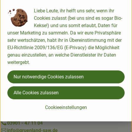
Liebe Leute, ihr helft uns sehr, wenn ihr
Cookies zulasst (bei uns sind es sogar Bio-
Produktinformationen
Kekse!) und uns somit erlaubt, Daten für
unser Marketing zu sammeln. Da wir eure Privatsphäre
sehr wertschätzen, habt ihr in Übereinstimmung mit der
EU-Richtlinie 2009/136/EG (E-Privacy) die Möglichkeit
Herkunft
genau einzustellen, an welche Dienstleister ihr Daten
weitergebt.
Hersteller: San Vicario
Nur notwendige Cookies zulassen
Italien
Alle Cookies zulassen
Du hast eine Frage? Wir helfen gerne:
Chüdenstraße 4
Cookieeinstellungen
29410 Salzwedel
03901 - 47 11 04
info@gruenland-saw.de