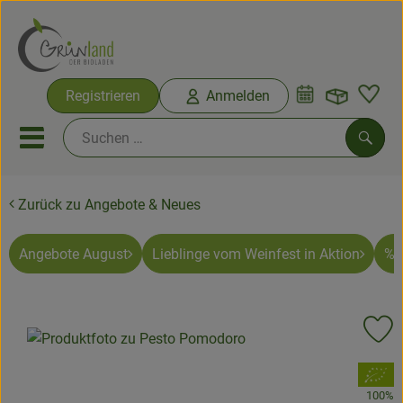
Warenko
Registrieren
Anmelden
Link
Mobiles Menu öffnen oder sc
Such
Zurück zu Angebote & Neues
Ökokisten
Bio-Kochkisten
Angebote August
Lieblinge vom Weinfest in Aktion
% 
Themenwelten
Pr
Ökokisten
, Verband:
Obst & Gemüse
100%