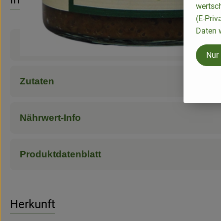
wertsc
(E-Priv
Daten w
Produktinformationen
Nur
Zutaten
Nährwert-Info
Produktdatenblatt
Herkunft