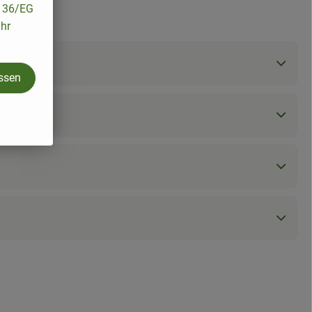
/136/EG
ihr
assen