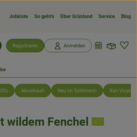
Jobkiste
So geht’s
Über Grünland
Service
Blog
Warenk
L
Registrieren
Anmelden
chen
nke
 10%
Abverkauf
Neu im Sortiment
San Vicario -
t wildem Fenchel
n