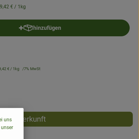
9,42 €
/ 1kg
hinzufügen
Produkt zum Warenkorb hinzufügen
9,42 €
/ 1kg
7% MwSt
Herkunft
ei uns
 unser