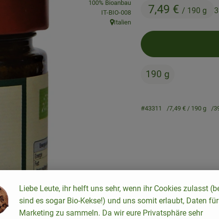
100% Bioanbau
7,49 €
/ 190 g
3
, Kontrollstelle:
IT-BIO-008
Italien
, Herkunft:
190 g
#43311
7,49 €
/ 190 g
3
Rezepte
Liebe Leute, ihr helft uns sehr, wenn ihr Cookies zulasst (b
sind es sogar Bio-Kekse!) und uns somit erlaubt, Daten für
keine passenden Rezepte gefunden.
Marketing zu sammeln. Da wir eure Privatsphäre sehr