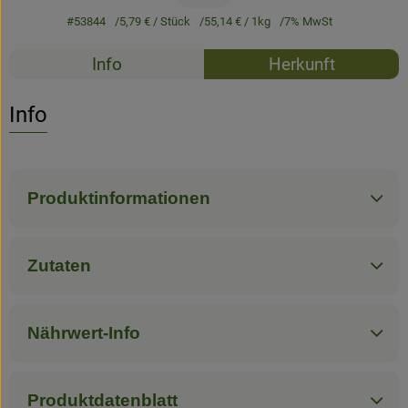
#53844
5,79 €
/ Stück
55,14 €
/ 1kg
7% MwSt
Rezepte
Info
Herkunft
Es wurden k
Entdecke passende Rezepte
Info
Produktinformationen
Zutaten
Nährwert-Info
Produktdatenblatt