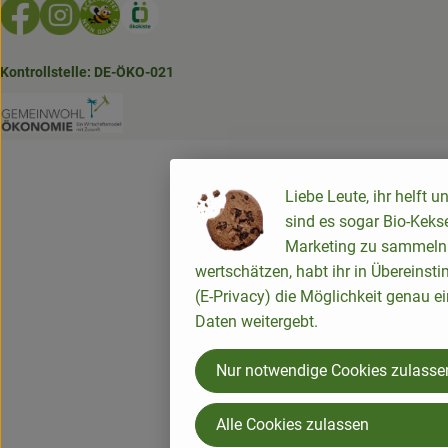
Externer Link zu https://www.facebook.com/GruenlandDe
Externer Link zu https://www.instagram.com/biolad
Externer Link zu https://www.bioladen-salzwed
Externer Link zu https://www.oekokiste.d
Kontrollstelle: DE-ÖKO-021
Externer Link zu https://www.bioladen-salzw
Liebe Leute, ihr helft u
sind es sogar Bio-Kekse
Marketing zu sammeln. 
wertschätzen, habt ihr in Übereins
(E-Privacy) die Möglichkeit genau ei
Daten weitergebt.
Nur notwendige Cookies zulasse
Alle Cookies zulassen