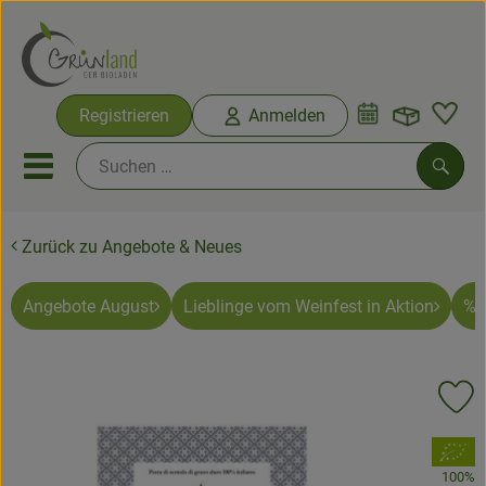
Warenko
Registrieren
Anmelden
Link
Mobiles Menu öffnen oder sc
Such
Zurück zu Angebote & Neues
Ökokisten
Bio-Kochkisten
Angebote August
Lieblinge vom Weinfest in Aktion
% 
Themenwelten
Pr
Ökokisten
, Verband:
Obst & Gemüse
100%