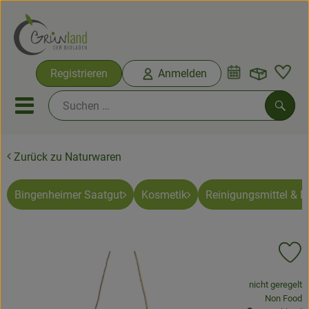
Warenko
Registrieren
Anmelden
Link
Mobiles Menu öffnen oder sc
Such
Zurück zu Naturwaren
Ökokisten
Bio-Kochkisten
Bingenheimer Saatgut
Kosmetik
Reinigungsmittel & 
Themenwelten
Pr
Ökokisten
, Verband:
nicht geregelt
Obst & Gemüse
, Kontrollste
Non Food