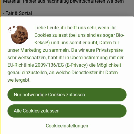
Material: Papier aus nachhaltig bewirtschafteten Wäldern
- Fair & Sozial
- Ressourcenschonend
Liebe Leute, ihr helft uns sehr, wenn ihr
- Handgefertigt
Cookies zulasst (bei uns sind es sogar Bio-
Kekse!) und uns somit erlaubt, Daten für
Produktinformationen
unser Marketing zu sammeln. Da wir eure Privatsphäre
sehr wertschätzen, habt ihr in Übereinstimmung mit der
EU-Richtlinie 2009/136/EG (E-Privacy) die Möglichkeit
genau einzustellen, an welche Dienstleister ihr Daten
Herkunft
weitergebt.
Hersteller: Tranquillo
Nur notwendige Cookies zulassen
Deutschland
Alle Cookies zulassen
Mehr Info
Cookieeinstellungen