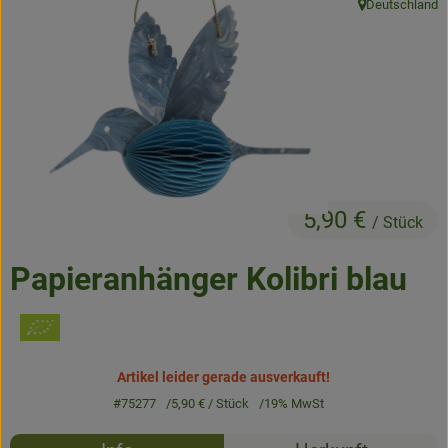
Deutschland
, Herkunft:
Frisches
Angebote & Neues
Naturwaren
Vorratskammer
Getränke
5,90 €
/ Stück
Jobkiste
Papieranhänger Kolibri blau
So geht’s
Über Grünland
Artikel leider gerade ausverkauft!
Service
#75277
5,90 €
/ Stück
19% MwSt
Rezepte
Blog