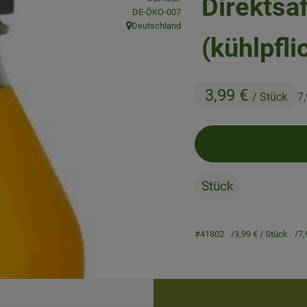
Direktsa
, Kontrollstelle:
DE-ÖKO-007
Deutschland
, Herkunft:
(kühlpfli
3,99 €
/ Stück
7
Stück
#41802
3,99 €
/ Stück
7,
Rezepte