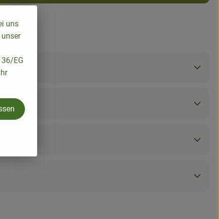
ei uns
 unser
/136/EG
ihr
assen