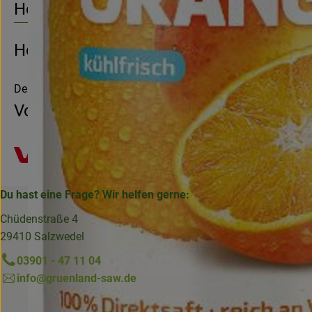
Herkunft
Hersteller: Voelkel
Deutschland
Voelkel
Du hast eine Frage? Wir helfen gerne:
Chüdenstraße 4
29410 Salzwedel
03901 - 47 11 04
info@gruenland-saw.de