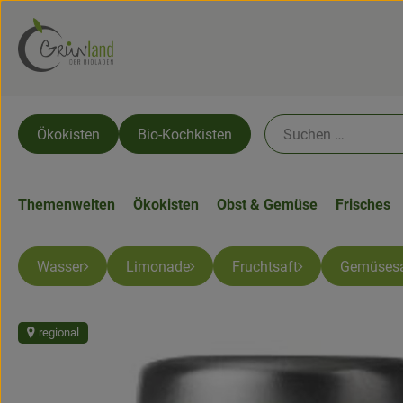
Ökokisten
Bio-Kochkisten
Themenwelten
Ökokisten
Obst & Gemüse
Frisches
Wasser
Limonade
Fruchtsaft
Gemüsesa
regional