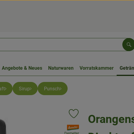
Su
Angebote & Neues
Naturwaren
Vorratskammer
Geträ
ft
Sirup
Punsch
Orangens
Produkt zu Favouriten hinzufüge
, Verband:
Demeter