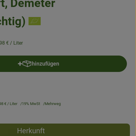
ft, Demeter
chtig)
,98 €
/ Liter
hinzufügen
Produkt zum Warenkorb hinzufügen
98 €
/ Liter
19% MwSt
Mehrweg
Herkunft