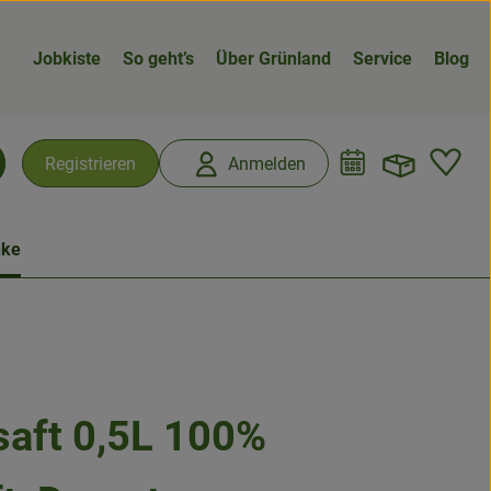
Jobkiste
So geht’s
Über Grünland
Service
Blog
Warenk
L
Registrieren
Anmelden
chen
nke
aft 0,5L 100%
n