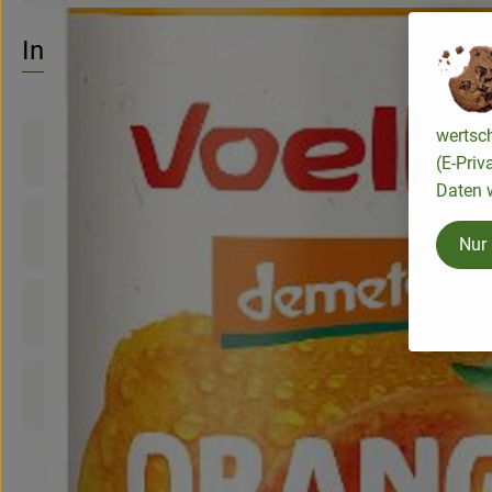
Es wurden 
Entdecke passende Rezepte
Info
wertsc
Produktinformationen
(E-Priv
Daten w
Zutaten
Nur
Nährwert-Info
Produktdatenblatt