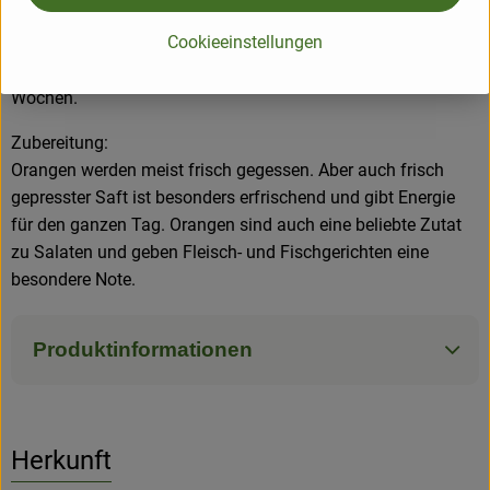
Tipps:
Cookieeinstellungen
Orangen kommen verzehrreif auf unsere Märkte und halten
sich bei trockener, kühler und dunkler Lagerung oft mehrere
Wochen.
Zubereitung:
Orangen werden meist frisch gegessen. Aber auch frisch
gepresster Saft ist besonders erfrischend und gibt Energie
für den ganzen Tag. Orangen sind auch eine beliebte Zutat
zu Salaten und geben Fleisch- und Fischgerichten eine
besondere Note.
Produktinformationen
Herkunft