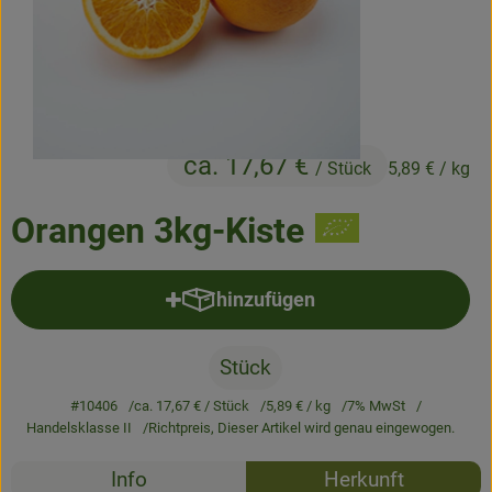
Frisches
Angebote & Neues
Naturwaren
ca. 17,67 €
Vorratskammer
/ Stück
5,89 €
/ kg
Getränke
Orangen 3kg-Kiste
Jobkiste
hinzufügen
Produkt zum Warenkorb hinzufü
So geht’s
Stück
Über Grünland
#10406
ca. 17,67 €
/ Stück
5,89 €
/ kg
7% MwSt
Handelsklasse II
Richtpreis,
Dieser Artikel wird genau eingewogen.
Service
Rezepte
Info
Herkunft
Blog