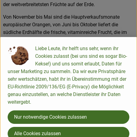
der weitverbreitetsten Früchte auf der Erde.
Von November bis Mai sind die Hauptverkaufsmonate
europäischer Orangen, von Juni bis Oktober liefert die
südliche Erdhälfte die frische, vitaminreiche Frucht, die im
Norden Deutschlands auch als Apfelsine bezeichnet wird.
Liebe Leute, ihr helft uns sehr, wenn ihr
Inhaltsstoffe:
Cookies zulasst (bei uns sind es sogar Bio-
Die Orange hat den zweithöchsten Gehalt an Vitamin C unter
Kekse!) und uns somit erlaubt, Daten für
den Zitrusfrüchten. Sie ist reich an Mineralstoffen wie z. B.
unser Marketing zu sammeln. Da wir eure Privatsphäre
Kalium, Calcium und Phosphor. Deshalb ist sie für die
sehr wertschätzen, habt ihr in Übereinstimmung mit der
gesunde Ernährung besonders wertvoll. Sie stärkt das
EU-Richtlinie 2009/136/EG (E-Privacy) die Möglichkeit
Immunsystem und kurbelt den Stoffwechsel an. Sportler
genau einzustellen, an welche Dienstleister ihr Daten
schätzen Vitamin C als Aufbauvitamin. Außerdem sorgt
weitergebt.
Vitamin C für gesundes, straffes Bindegewebe und erhöht
die Aufnahmefähigkeit von Eisen aus der Nahrung. Schon
Nur notwendige Cookies zulassen
eine Orange deckt den Tagesbedarf eines Erwachsenen an
Vitamin C.
Alle Cookies zulassen