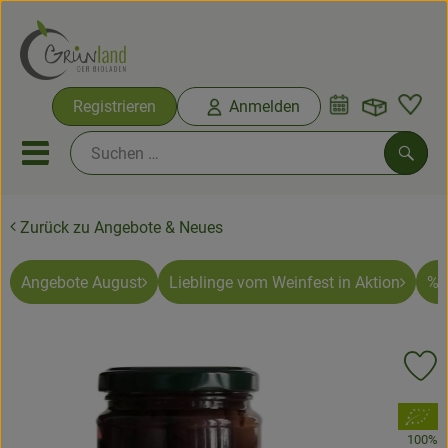
Warenko
Registrieren
Anmelden
Link
Mobiles Menu öffnen oder sc
Such
Zurück zu Angebote & Neues
Ökokisten
Bio-Kochkisten
Angebote August
Lieblinge vom Weinfest in Aktion
% 
Themenwelten
Pr
Ökokisten
, Verband:
Obst & Gemüse
100%