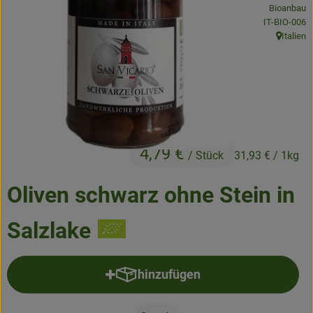
Bioanbau
Frisches
, Kontrollstel
IT-BIO-006
Italien
Angebote & Neues
, Herkunft
Naturwaren
Vorratskammer
Getränke
4,79 €
/ Stück
31,93 €
/ 1kg
Jobkiste
Oliven schwarz ohne Stein in
So geht’s
Salzlake
Über Grünland
hinzufügen
Service
Produkt zum Warenkorb hinzufü
Blog