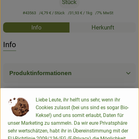
Stück
#43563
4,79 €
/ Stück
31,93 €
/ 1kg
7% MwSt
Rezepte
Info
Herkunft
Es wurden k
Entdecke passende Rezepte
Info
Produktinformationen
Zutaten
Liebe Leute, ihr helft uns sehr, wenn ihr
Cookies zulasst (bei uns sind es sogar Bio-
Kekse!) und uns somit erlaubt, Daten für
Nährwert-Info
unser Marketing zu sammeln. Da wir eure Privatsphäre
sehr wertschätzen, habt ihr in Übereinstimmung mit der
EU-Richtlinie 2009/136/EG (E-Privacy) die Möglichkeit