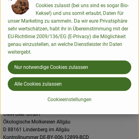
Cookies zulasst (bei uns sind es sogar Bio-
Kekse!) und uns somit erlaubt, Daten für
Produktdatenblatt
unser Marketing zu sammeln. Da wir eure Privatsphäre
sehr wertschätzen, habt ihr in Übereinstimmung mit der
EU-Richtlinie 2009/136/EG (E-Privacy) die Möglichkeit
genau einzustellen, an welche Dienstleister ihr Daten
Herkunft
weitergebt.
Nur notwendige Cookies zulassen
Hersteller: ÖMA
Alle Cookies zulassen
Deutschland
Cookieeinstellungen
ÖMA Beer GmbH
Ökologische Molkereien Allgäu
D 88161 Lindenberg im Allgäu
Kontrollnummer DE-BY-006-12899-BCD