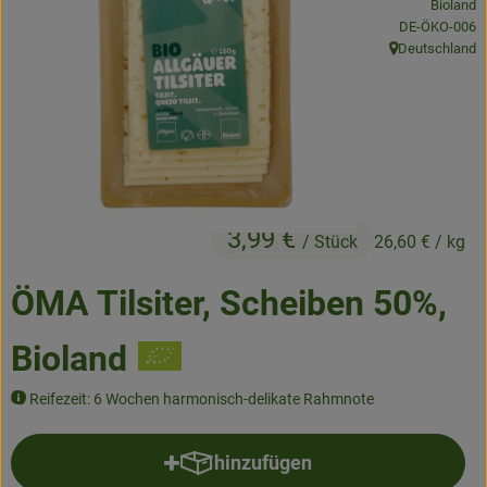
Bioland
Frisches
, Kontrollstelle
DE-ÖKO-006
Deutschland
, Herkunft:
Angebote & Neues
Naturwaren
Vorratskammer
Getränke
3,99 €
/ Stück
26,60 €
/ kg
Jobkiste
ÖMA Tilsiter, Scheiben 50%,
So geht’s
Bioland
Über Grünland
Reifezeit: 6 Wochen harmonisch-delikate Rahmnote
Service
hinzufügen
Produkt zum Warenkorb hinzufü
Blog