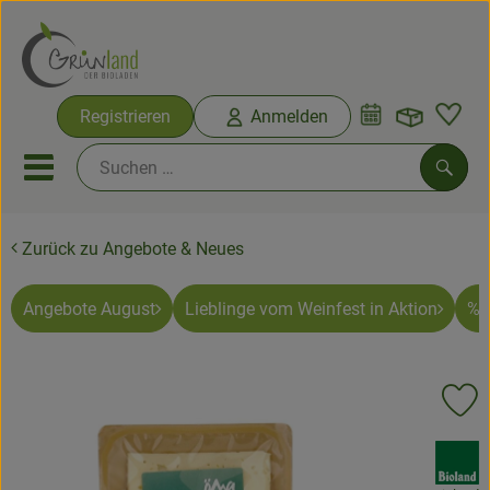
Warenko
Registrieren
Anmelden
Link
Mobiles Menu öffnen oder sc
Such
Zurück zu Angebote & Neues
Ökokisten
Bio-Kochkisten
Angebote August
Lieblinge vom Weinfest in Aktion
% 
Themenwelten
Pr
Ökokisten
, Verband:
Obst & Gemüse