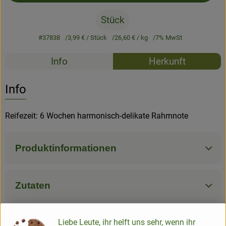
Stück
#37838
3,99 €
/ Stück
26,60 €
/ kg
7% MwSt
Rezepte
Info
Herkunft
Es wurden k
Entdecke passende Rezepte
Info
Reifezeit: 6 Wochen harmonisch-delikate Rahmnote
Produktinformationen
Zutaten
Nährwert-Info
Liebe Leute, ihr helft uns sehr, wenn ihr