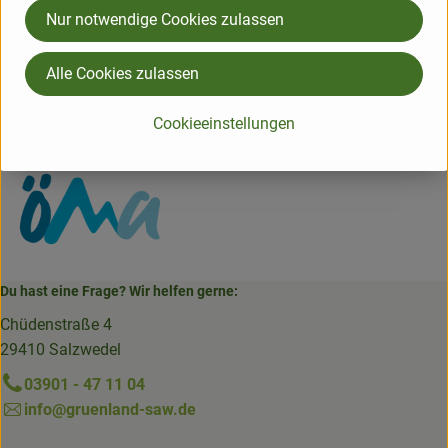
Nur notwendige Cookies zulassen
D 88161 Lindenberg im Allgäu
Kontrollnummer DE-BY-006-12899-BCD
Alle Cookies zulassen
www.oema.de
(Daten von Ecoinform)
Cookieeinstellungen
ÖMA
Du hast eine Frage? Wir helfen gerne:
Chüdenstraße 4
29410 Salzwedel
03901 - 47 11 04
info@gruenland-saw.de