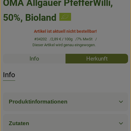
ÖMA Allgäuer PfefferWilli,
Frisches
50%, Bioland
Angebote & Neues
Naturwaren
Artikel ist aktuell nicht bestellbar!
#34202
2,89 €
/ 100g
7% MwSt
Vorratskammer
Dieser Artikel wird genau eingewogen.
Rezepte
Getränke
Info
Herkunft
Es wurden k
Entdecke passende Rezepte
Info
Jobkiste
So geht’s
Produktinformationen
Über Grünland
Service
Zutaten
Blog