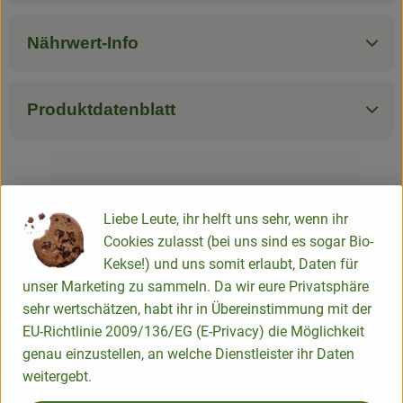
Nährwert-Info
Produktdatenblatt
Herkunft
Liebe Leute, ihr helft uns sehr, wenn ihr
Cookies zulasst (bei uns sind es sogar Bio-
Hersteller: ÖMA
Kekse!) und uns somit erlaubt, Daten für
unser Marketing zu sammeln. Da wir eure Privatsphäre
Deutschland
sehr wertschätzen, habt ihr in Übereinstimmung mit der
EU-Richtlinie 2009/136/EG (E-Privacy) die Möglichkeit
genau einzustellen, an welche Dienstleister ihr Daten
weitergebt.
ÖMA Beer GmbH
Ökologische Molkereien Allgäu