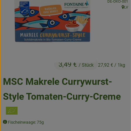
, Kontrollstelle
DE-ÖKO-001
Frisches
LV
, Herk
Angebote & Neues
Naturwaren
Vorratskammer
Getränke
3,49 €
/ Stück
27,92 €
/ 1kg
Jobkiste
MSC Makrele Currywurst-
So geht’s
Style Tomaten-Curry-Creme
Über Grünland
Service
Fischeinwaage: 75g
Blog