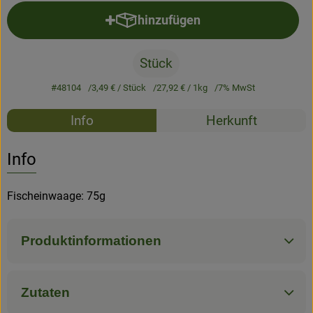
hinzufügen
Produkt zum Warenkorb hinzufü
Stück
#48104
3,49 €
/ Stück
27,92 €
/ 1kg
7% MwSt
Rezepte
Info
Herkunft
Es wurden k
Entdecke passende Rezepte
Info
Fischeinwaage: 75g
Produktinformationen
Zutaten