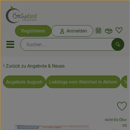
Warenko
Registrieren
Anmelden
Link
Mobiles Menu öffnen oder sc
Such
Zurück zu Angebote & Neues
Ökokisten
Bio-Kochkisten
Angebote August
Lieblinge vom Weinfest in Aktion
% 
Themenwelten
Pr
Ökokisten
, Verband:
nicht EU-Öko-
Obst & Gemüse
VO