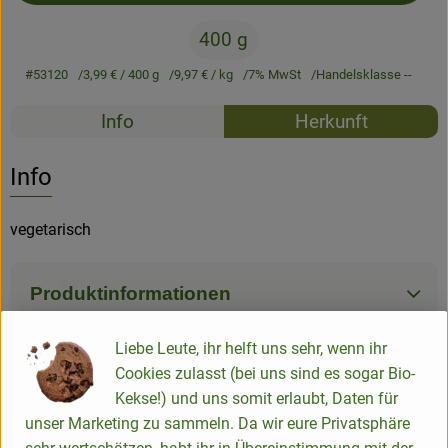
400 g
#53120
3,99 €
/ 400 g
9,97 €
/ kg
7% MwSt
Handelsklasse --
Rezepte
Info
Herkunft
Es wurden k
Entdecke passende Rezepte
Info
vegetarisch
Produktinformationen
Liebe Leute, ihr helft uns sehr, wenn ihr
Zutaten
Cookies zulasst (bei uns sind es sogar Bio-
Kekse!) und uns somit erlaubt, Daten für
unser Marketing zu sammeln. Da wir eure Privatsphäre
Nährwert-Info