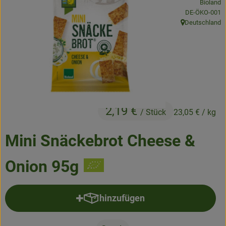
Bioland
Frisches
, Kontrollstelle
DE-ÖKO-001
Deutschland
, Herkunft:
Angebote & Neues
Naturwaren
Vorratskammer
Getränke
2,19 €
/ Stück
23,05 €
/ kg
Jobkiste
Mini Snäckebrot Cheese &
So geht’s
Onion 95g
Über Grünland
hinzufügen
Service
Produkt zum Warenkorb hinzufü
Blog