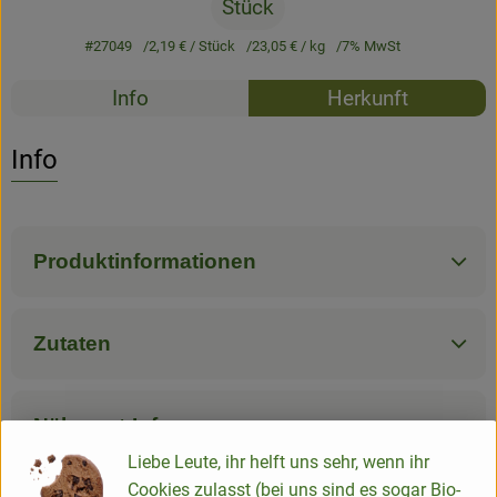
Stück
#27049
2,19 €
/ Stück
23,05 €
/ kg
7% MwSt
Rezepte
Info
Herkunft
Es wurden k
Entdecke passende Rezepte
Info
Produktinformationen
Zutaten
Nährwert-Info
Liebe Leute, ihr helft uns sehr, wenn ihr
Cookies zulasst (bei uns sind es sogar Bio-