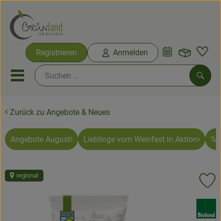
Warenko
Registrieren
Anmelden
Link
Mobiles Menu öffnen oder sc
Such
Zurück zu Angebote & Neues
Ökokisten
Bio-Kochkisten
Angebote August
Lieblinge vom Weinfest in Aktion
% 
Themenwelten
regional
Pr
Ökokisten
, Verband:
Obst & Gemüse