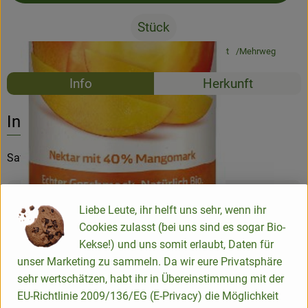
Stück
#61522
4,29 €
/ Stück
8,58 €
/ Liter
19% MwSt
Mehrweg
Rezepte
Info
Herkunft
Es wurden k
Entdecke passende Rezepte
Info
Saft von Voelkel, regional
Produktinformationen
Liebe Leute, ihr helft uns sehr, wenn ihr
Cookies zulasst (bei uns sind es sogar Bio-
Kekse!) und uns somit erlaubt, Daten für
Zutaten
unser Marketing zu sammeln. Da wir eure Privatsphäre
sehr wertschätzen, habt ihr in Übereinstimmung mit der
EU-Richtlinie 2009/136/EG (E-Privacy) die Möglichkeit
Nährwert-Info