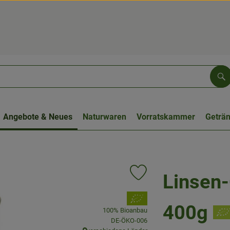
Su
Angebote & Neues
Naturwaren
Vorratskammer
Geträ
Linsen
Produkt zu Favouriten hinzu
, Verband:
400g
100% Bioanbau
, Kontrollstelle:
DE-ÖKO-006