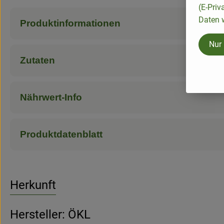
(E-Priv
Daten w
Produktinformationen
Nur
Zutaten
Nährwert-Info
Produktdatenblatt
Herkunft
Hersteller: ÖKL