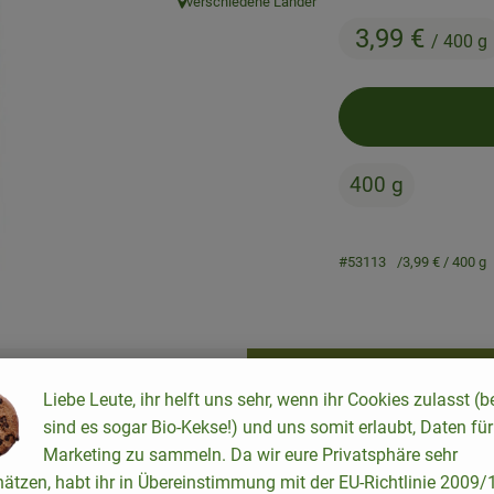
verschiedene Länder
, Herkunft:
3,99 €
/ 400 g
400 g
#53113
3,99 €
/ 400 g
Rezepte
Liebe Leute, ihr helft uns sehr, wenn ihr Cookies zulasst (b
keine passenden Rezepte gefunden.
sind es sogar Bio-Kekse!) und uns somit erlaubt, Daten für
Marketing zu sammeln. Da wir eure Privatsphäre sehr
hätzen, habt ihr in Übereinstimmung mit der EU-Richtlinie 2009