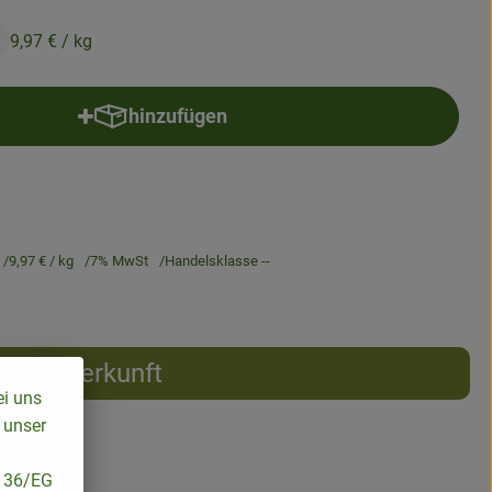
9,97 €
/ kg
hinzufügen
Produkt zum Warenkorb hinzufügen
9,97 €
/ kg
7% MwSt
Handelsklasse --
Herkunft
ei uns
 unser
/136/EG