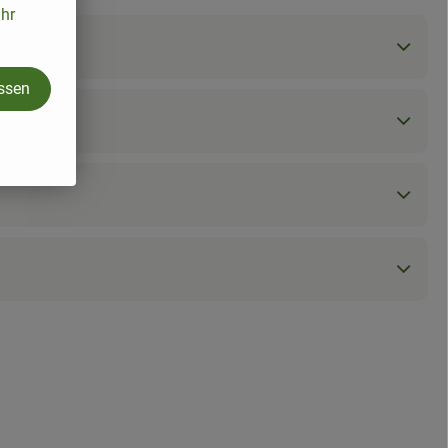
ihr
assen