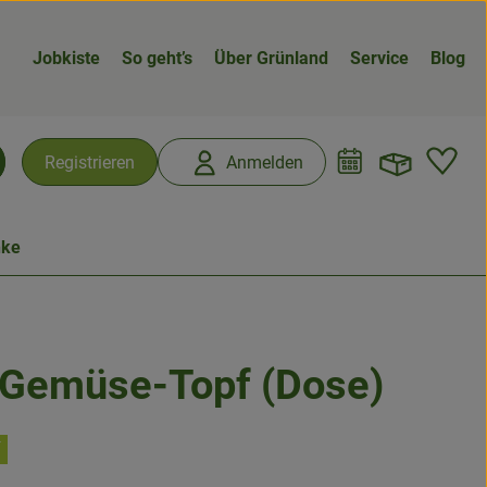
Jobkiste
So geht’s
Über Grünland
Service
Blog
Warenk
L
Registrieren
Anmelden
chen
nke
-Gemüse-Topf (Dose)
fügen