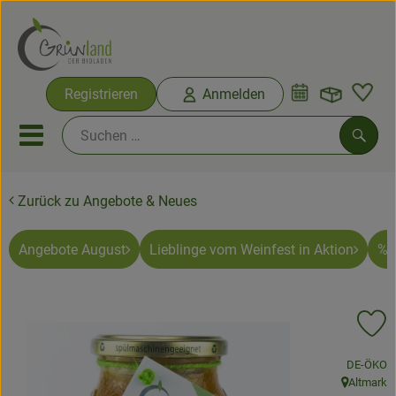
Warenko
Registrieren
Anmelden
Link
Mobiles Menu öffnen oder sc
Such
Zurück zu Angebote & Neues
Ökokisten
Bio-Kochkisten
Angebote August
Lieblinge vom Weinfest in Aktion
% 
Themenwelten
Pr
Ökokisten
, Kontrolls
DE-ÖKO
Obst & Gemüse
Altmark
, Herkunft: