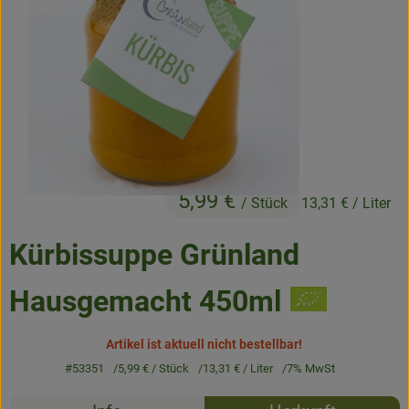
Frisches
Angebote & Neues
Naturwaren
Vorratskammer
Getränke
5,99 €
/ Stück
13,31 €
/ Liter
Jobkiste
Kürbissuppe Grünland
So geht’s
Hausgemacht 450ml
Über Grünland
Artikel ist aktuell nicht bestellbar!
Service
#53351
5,99 €
/ Stück
13,31 €
/ Liter
7% MwSt
Rezepte
Blog