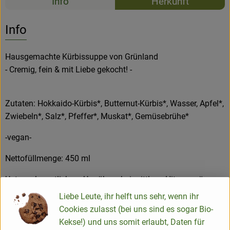
Info
Herkunft
Es wurden k
Entdecke passende Rezepte
Info
Hausgemachte Kürbissuppe von Grünland
- Cremig, fein & mit Liebe gekocht! -
Zutaten: Hokkaido-Kürbis*, Butternut-Kürbis*, Wasser, Apfel*,
Zwiebeln*, Salz*, Pfeffer*, Muskat*, Gemüsebrühe*
-vegan-
Nettofüllmenge: 450 ml
Unter gelegentlichem Umrühren bei mittlerer Hitze erwärmen.
Nach dem Öffnen kühl lagern und innerhalb von drei Tagen
Liebe Leute, ihr helft uns sehr, wenn ihr
verbrauchen.
Cookies zulasst (bei uns sind es sogar Bio-
Kekse!) und uns somit erlaubt, Daten für