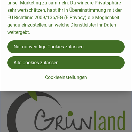
unser Marketing zu sammeln. Da wir eure Privatsphäre
Produktinformationen
sehr wertschätzen, habt ihr in Übereinstimmung mit der
EU-Richtlinie 2009/136/EG (E-Privacy) die Möglichkeit
genau einzustellen, an welche Dienstleister ihr Daten
weitergebt.
Herkunft
Nur notwendige Cookies zulassen
Hersteller: Grünland Der Bioladen
Alle Cookies zulassen
29410 Salzwedel Chüdenstrasse 4 Altmark
zur Webseite
Cookieeinstellungen