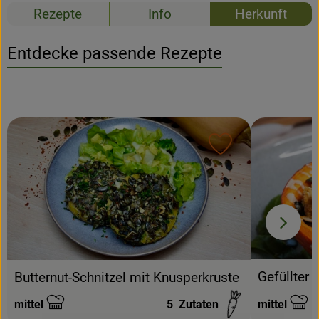
Rezepte
Info
Herkunft
Entdecke passende Rezepte
Rezept zu Favour
Gefüllter 
Butternut-Schnitzel mit Knusperkruste
mittel
5
Zutaten
mittel
Schwierigkeit:
Schwierigke