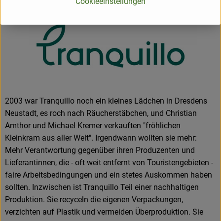
Mehr Info
Cookieeinstellungen
2003 war Tranquillo noch ein kleines Lädchen in Dresdens
Neustadt, es roch nach Räucherstäbchen, und Christian
Amthor und Michael Kremer verkauften "fröhlichen
Kleinkram aus aller Welt". Irgendwann wollten sie mehr:
Mehr Verantwortung gegenüber ihren Produzenten und
Lieferantinnen, die - oft weit entfernt von Touristengebieten -
faire Arbeitsbedingungen und ein stetes Auskommen haben
sollten. Inzwischen ist Tranquillo Teil einer nachhaltigen
Produktion. Sie recyceln die eigenen Verpackungen,
verzichten auf Plastik und vermeiden Überproduktion. Sie