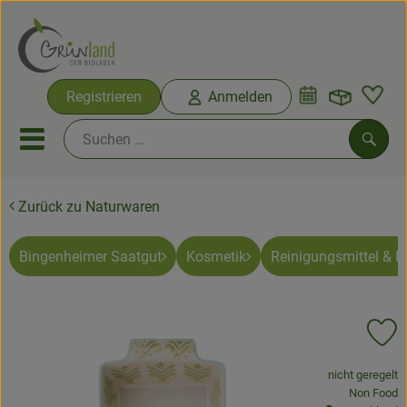
Warenko
Registrieren
Anmelden
Link
Mobiles Menu öffnen oder sc
Such
Zurück zu Naturwaren
Ökokisten
Bio-Kochkisten
Bingenheimer Saatgut
Kosmetik
Reinigungsmittel & 
Themenwelten
Pr
Ökokisten
, Verband:
nicht geregelt
Obst & Gemüse
, Kontrollste
Non Food