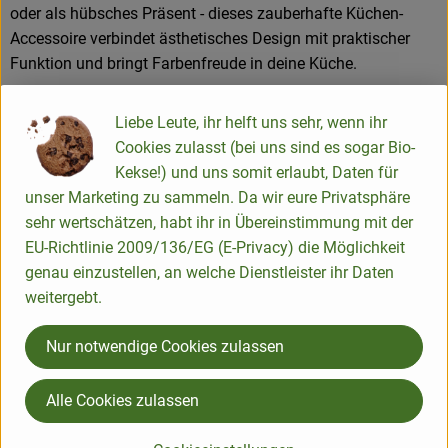
oder als hübsches Präsent - dieses zauberhafte Küchen-
Accessoire verbindet ästhetisches Design mit praktischer
Funktion und bringt Farbenfreude in deine Küche.
Maße: 21 x 10,5 x 4,5 cm
Liebe Leute, ihr helft uns sehr, wenn ihr
Fassungsvermögen: 300 ml
Cookies zulasst (bei uns sind es sogar Bio-
Material: Steinzeug
Kekse!) und uns somit erlaubt, Daten für
unser Marketing zu sammeln. Da wir eure Privatsphäre
Produktinformationen
sehr wertschätzen, habt ihr in Übereinstimmung mit der
EU-Richtlinie 2009/136/EG (E-Privacy) die Möglichkeit
genau einzustellen, an welche Dienstleister ihr Daten
weitergebt.
Herkunft
Nur notwendige Cookies zulassen
Hersteller: Tranquillo
Alle Cookies zulassen
Deutschland