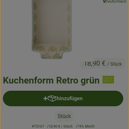
Deutschland
, Herkunft:
Frisches
Angebote & Neues
Naturwaren
Vorratskammer
Getränke
18,90 €
/ Stück
Jobkiste
Kuchenform Retro grün
So geht’s
hinzufügen
Produkt zum Warenkorb hinzufü
Über Grünland
Service
Stück
#75167
18,90 €
/ Stück
19% MwSt
Blog