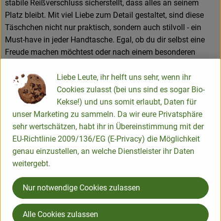
stabile Reißverschluss sicherstellt, dass alles an seinem
Platz bleibt. Mit viel Liebe zum Detail gestaltet, sind diese
Täschchen nicht nur praktisch, sondern auch stilvoll - ein
Must-have in jeder Handtasche. Egal, ob du dir selbst eine
Freude machen möchtest oder nach einem besonderen
Geschenk suchst: Diese Täschchen vereinen praktischen
Nutzen mit einer Prise Eleganz und Raffinesse.
Liebe Leute, ihr helft uns sehr, wenn ihr
Cookies zulasst (bei uns sind es sogar Bio-
Maße: 16 x 12 x 7 cm
Kekse!) und uns somit erlaubt, Daten für
Material: 100 % Baumwolle (bio), GOTS-zertifiziert
unser Marketing zu sammeln. Da wir eure Privatsphäre
sehr wertschätzen, habt ihr in Übereinstimmung mit der
EU-Richtlinie 2009/136/EG (E-Privacy) die Möglichkeit
Produktinformationen
genau einzustellen, an welche Dienstleister ihr Daten
weitergebt.
Nur notwendige Cookies zulassen
Herkunft
Alle Cookies zulassen
Hersteller: Tranquillo