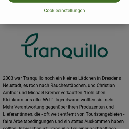
Cookieeinstellungen
Deutschland
Mehr Info
2003 war Tranquillo noch ein kleines Lädchen in Dresdens
Neustadt, es roch nach Räucherstäbchen, und Christian
Amthor und Michael Kremer verkauften "fröhlichen
Kleinkram aus aller Welt". Irgendwann wollten sie mehr:
Mehr Verantwortung gegenüber ihren Produzenten und
Lieferantinnen, die - oft weit entfernt von Touristengebieten -
faire Arbeitsbedingungen und ein stetes Auskommen haben
sollten. Inzwischen ist Tranquillo Teil einer nachhaltigen