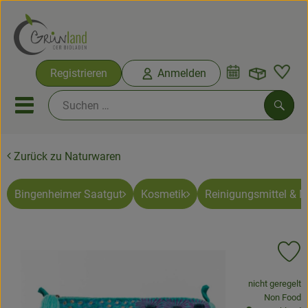
Warenko
Registrieren
Anmelden
Link
Mobiles Menu öffnen oder sc
Such
Zurück zu Naturwaren
Ökokisten
Bio-Kochkisten
Bingenheimer Saatgut
Kosmetik
Reinigungsmittel & 
Themenwelten
Pr
Ökokisten
, Verband:
nicht geregelt
Obst & Gemüse
, Kontrollste
Non Food