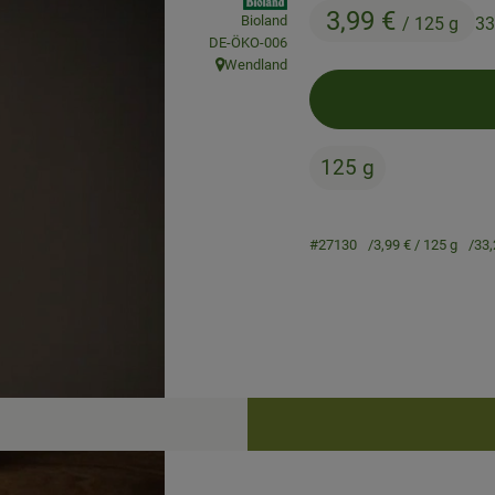
3,99 €
Bioland
/ 125 g
33
, Kontrollstelle:
DE-ÖKO-006
Wendland
, Herkunft:
125 g
#27130
3,99 €
/ 125 g
33,
Rezepte
keine passenden Rezepte gefunden.