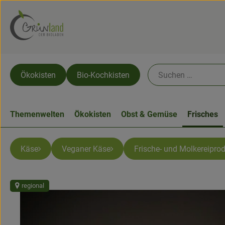
Ökokisten
Bio-Kochkisten
Themenwelten
Ökokisten
Obst & Gemüse
Frisches
Käse
Veganer Käse
Frische- und Molkereipro
regional