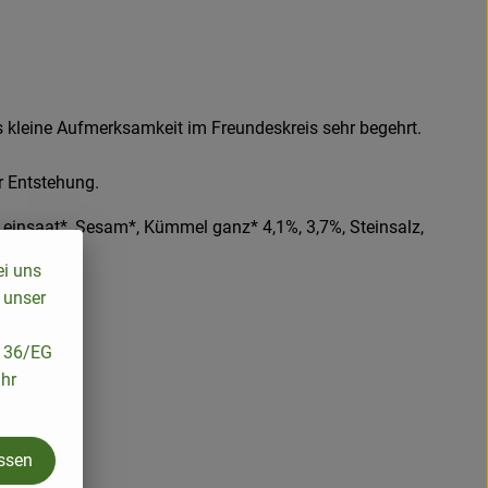
ls kleine Aufmerksamkeit im Freundeskreis sehr begehrt.
r Entstehung.
einsaat*, Sesam*, Kümmel ganz* 4,1%, 3,7%, Steinsalz,
ei uns
 unser
/136/EG
ihr
assen