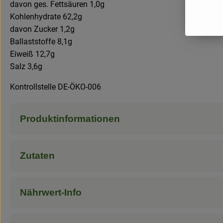
davon ges. Fettsäuren 1,0g
Kohlenhydrate 62,2g
davon Zucker 1,2g
Ballaststoffe 8,1g
Eiweiß 12,7g
Salz 3,6g
Kontrollstelle DE-ÖKO-006
Produktinformationen
Zutaten
Nährwert-Info