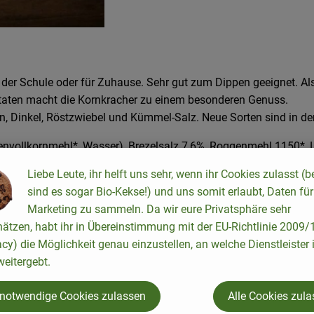
in der Schule oder für Zuhause. Sehr gut zum Dippen geeignet. A
taten macht die Kornkracher zu einem besonderen Genuss.
n, Dinkel, Röstzwiebel und Kümmel-Salz. Neue Sorten sind in de
nvollkornmehl*, Wasser), Brezelsalz 7,6%, Roggenmehl 1150*, L
Liebe Leute, ihr helft uns sehr, wenn ihr Cookies zulasst (b
sind es sogar Bio-Kekse!) und uns somit erlaubt, Daten für
Marketing zu sammeln. Da wir eure Privatsphäre sehr
hätzen, habt ihr in Übereinstimmung mit der EU-Richtlinie 2009
acy) die Möglichkeit genau einzustellen, an welche Dienstleister 
eitergebt.
 notwendige Cookies zulassen
Alle Cookies zul