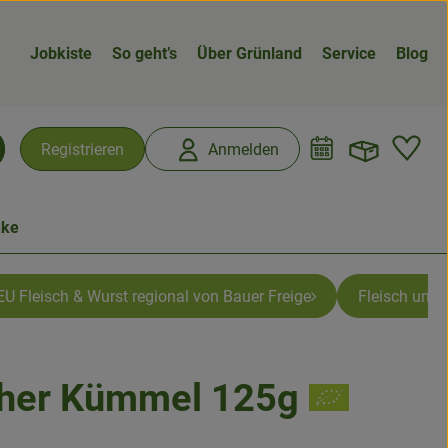
Jobkiste
So geht’s
Über Grünland
Service
Blog
Warenk
L
Registrieren
Anmelden
chen
nke
U Fleisch & Wurst regional von Bauer Freige
Fleisch und 
cher Kümmel 125g