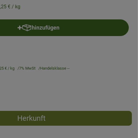
,25 €
/ kg
hinzufügen
Produkt zum Warenkorb hinzufügen
25 €
/ kg
7% MwSt
Handelsklasse --
Herkunft