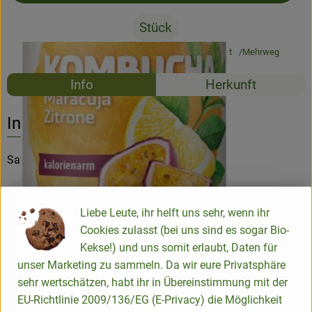
Stück
#61507
2,19 €
/ Stück
6,64 €
/ Liter
19% MwSt
Mehrweg
Rezepte
Info
Herkunft
Es wurden k
Entdecke passende Rezepte
Info
Saft von Voelkel, regional
Produktinformationen
Liebe Leute, ihr helft uns sehr, wenn ihr
Cookies zulasst (bei uns sind es sogar Bio-
Kekse!) und uns somit erlaubt, Daten für
Zutaten
unser Marketing zu sammeln. Da wir eure Privatsphäre
sehr wertschätzen, habt ihr in Übereinstimmung mit der
EU-Richtlinie 2009/136/EG (E-Privacy) die Möglichkeit
Nährwert-Info