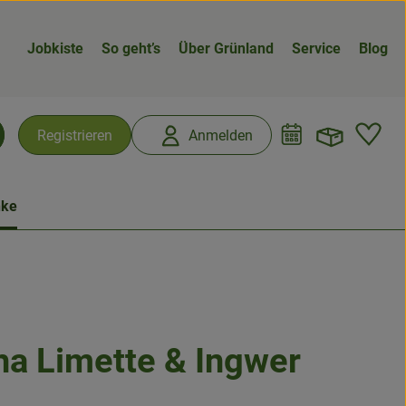
Jobkiste
So geht’s
Über Grünland
Service
Blog
Warenk
L
Registrieren
Anmelden
chen
nke
a Limette & Ingwer
n