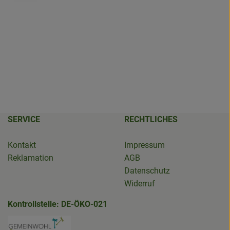
SERVICE
RECHTLICHES
Kontakt
Impressum
Reklamation
AGB
Datenschutz
Widerruf
Kontrollstelle: DE-ÖKO-021
erBioladen
den.salzwedel/
edel.de/ueber-gruenland/nachhaltigkeit.html
.de/
Externer Link zu https://www.bioladen-sal