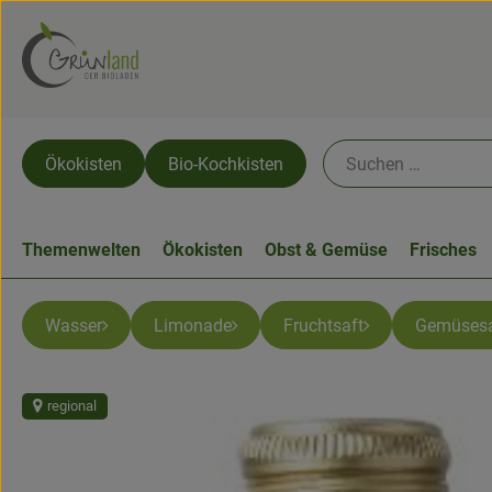
Ökokisten
Bio-Kochkisten
Themenwelten
Ökokisten
Obst & Gemüse
Frisches
Wasser
Limonade
Fruchtsaft
Gemüsesa
regional