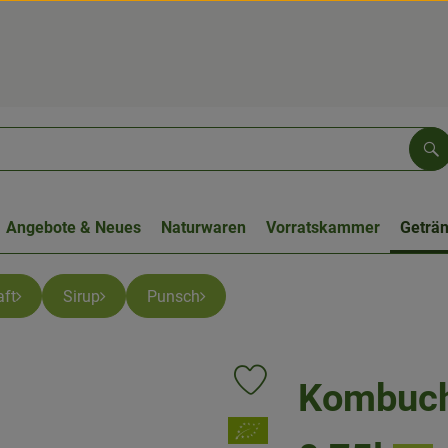
Su
Angebote & Neues
Naturwaren
Vorratskammer
Geträ
ft
Sirup
Punsch
Kombuch
Produkt zu Favouriten hinzufüge
, Verband: