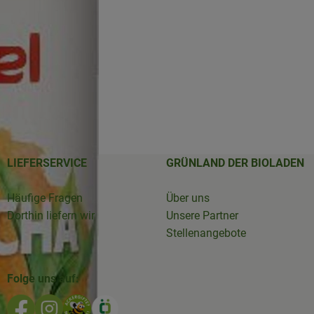
LIEFERSERVICE
GRÜNLAND DER BIOLADEN
Häufige Fragen
Über uns
Dorthin liefern wir
Unsere Partner
Stellenangebote
Folge uns auf:
Externer Link zu https://www.facebook.com/GruenlandD
Externer Link zu https://www.instagram.com/biola
Externer Link zu https://www.bioladen-salzw
Externer Link zu https://www.oekokiste