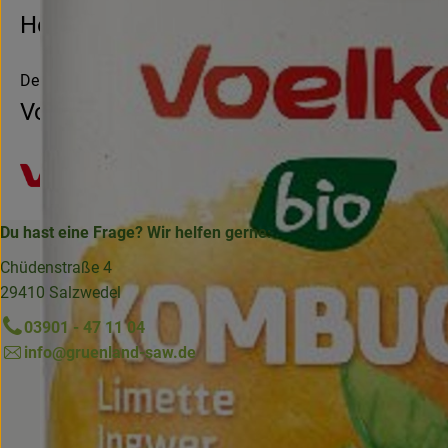
Hersteller: Voelkel
Deutschland
Voelkel
Du hast eine Frage? Wir helfen gerne:
Chüdenstraße 4
29410 Salzwedel
03901 - 47 11 04
info@gruenland-saw.de