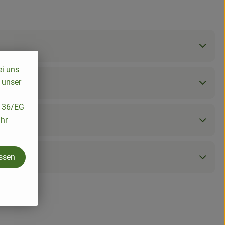
ei uns
 unser
/136/EG
ihr
assen