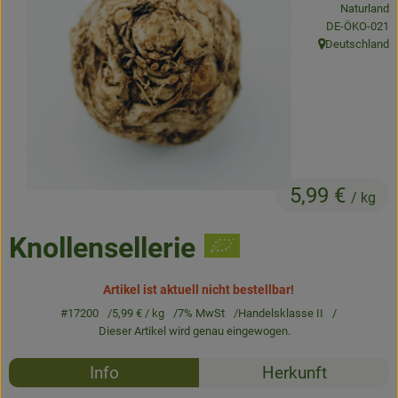
Naturland
Frisches
, Kontrollstelle
DE-ÖKO-021
Deutschland
, Herkunft:
Angebote & Neues
Naturwaren
Vorratskammer
Getränke
5,99 €
/ kg
Jobkiste
Knollensellerie
So geht’s
Artikel ist aktuell nicht bestellbar!
#17200
5,99 €
/ kg
7% MwSt
Handelsklasse II
Über Grünland
Dieser Artikel wird genau eingewogen.
Service
Rezepte
Info
Herkunft
Blog