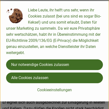
Sellerie eignet sich beispielweise für die Zubereitung von
schmackhaften Salaten, Aufläufen und Bratscheiben.Er ist
Liebe Leute, ihr helft uns sehr, wenn ihr
auch ein beliebtes Würzmittel für Soßen und Suppen.
Cookies zulasst (bei uns sind es sogar Bio-
Auch getrocknete Knollen und Blätter lassen sich gut
Kekse!) und uns somit erlaubt, Daten für
verwenden.
unser Marketing zu sammeln. Da wir eure Privatsphäre
sehr wertschätzen, habt ihr in Übereinstimmung mit der
Ernte:
EU-Richtlinie 2009/136/EG (E-Privacy) die Möglichkeit
Es wird ein langes, scharfes Messer und ein Spaten oder eine
genau einzustellen, an welche Dienstleister ihr Daten
Grabegabel benötigt.
weitergebt.
Je nach Bedarf kann der Sellerie mit oder ohne Laub
geerntet werden.
Nur notwendige Cookies zulassen
Dazu mit der Grabegabel unter der Knolle einstechen und
diese dann lockern. Die Erde wird kräftig abgeschüttelt. Das
Alle Cookies zulassen
umfangreiche Wurzelwerk vorsichtig abschneiden.
Cookieeinstellungen
Lagerung:
Sellerie läßt sich problemlos gekühlt längere Zeit aufheben.
Er eignet sich auch ausgezeichnet zur Einlagerung in Mieten
und Kellern. Dazu dürfen die Knollen nicht stark beschädigt