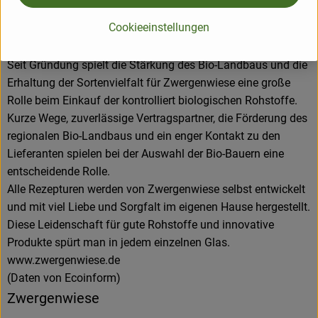
entstehen pikante und fruchtige Brotaufstriche, Senfe,
Cookieeinstellungen
Tomatensaucen und Fertiggerichte für den Biohandel.
Alles unter dem Zeichen der roten Zwergenmütze.
Seit Gründung spielt die Stärkung des Bio-Landbaus und die
Erhaltung der Sortenvielfalt für Zwergenwiese eine große
Rolle beim Einkauf der kontrolliert biologischen Rohstoffe.
Kurze Wege, zuverlässige Vertragspartner, die Förderung des
regionalen Bio-Landbaus und ein enger Kontakt zu den
Lieferanten spielen bei der Auswahl der Bio-Bauern eine
entscheidende Rolle.
Alle Rezepturen werden von Zwergenwiese selbst entwickelt
und mit viel Liebe und Sorgfalt im eigenen Hause hergestellt.
Diese Leidenschaft für gute Rohstoffe und innovative
Produkte spürt man in jedem einzelnen Glas.
www.zwergenwiese.de
(Daten von Ecoinform)
Zwergenwiese