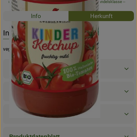
#54464
3,79 €
/ 500 ml
7,58 €
/ l
7% MwSt
Handelsklasse --
Rezepte
Info
Herkunft
Es wurden k
Entdecke passende Rezepte
Info
vegan, fruchtig-mild mit Apfelsüße
Produktinformationen
Zutaten
Nährwert-Info
Produktdatenblatt