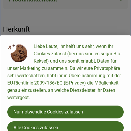
Herkunft
Hersteller: Zwergenwiese
Liebe Leute, ihr helft uns sehr, wenn ihr
Cookies zulasst (bei uns sind es sogar Bio-
Deutschland
Kekse!) und uns somit erlaubt, Daten für
unser Marketing zu sammeln. Da wir eure Privatsphäre
sehr wertschätzen, habt ihr in Übereinstimmung mit der
EU-Richtlinie 2009/136/EG (E-Privacy) die Möglichkeit
genau einzustellen, an welche Dienstleister ihr Daten
ZWERGENWIESE Naturkost GmbH
weitergebt.
D 24887 Silberstedt
Nur notwendige Cookies zulassen
Die Zwergenwiese Naturkost GmbH steht seit über 40 Jahren
für liebevoll und sorgfältig hergestellte Bio-Lebensmittel.
Alle Cookies zulassen
Aus eigener Entwicklung und in eigener Produktion