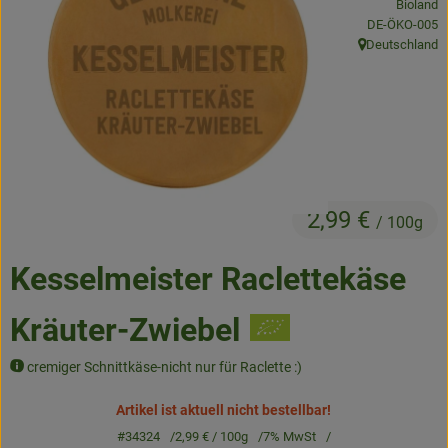
Bioland
Frisches
, Kontrollstelle
DE-ÖKO-005
Deutschland
, Herkunft:
Angebote & Neues
Naturwaren
Vorratskammer
Getränke
2,99 €
/ 100g
Jobkiste
Kesselmeister Raclettekäse
So geht’s
Kräuter-Zwiebel
Über Grünland
cremiger Schnittkäse-nicht nur für Raclette :)
Service
Artikel ist aktuell nicht bestellbar!
#34324
2,99 €
/ 100g
7% MwSt
Blog