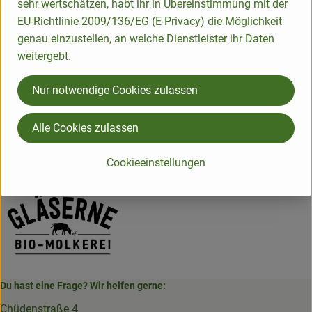
Produktdatenblatt
sehr wertschätzen, habt ihr in Übereinstimmung mit der
EU-Richtlinie 2009/136/EG (E-Privacy) die Möglichkeit
genau einzustellen, an welche Dienstleister ihr Daten
weitergebt.
Herkunft
Nur notwendige Cookies zulassen
Hersteller: Gläserne Molkerei
Alle Cookies zulassen
Deutschland
Cookieeinstellungen
Gläserne Molkerei
Du hast eine Frage? Wir helfen gerne:
Chüdenstraße 4