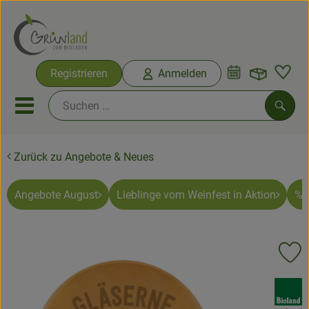
Warenko
Registrieren
Anmelden
Link
Mobiles Menu öffnen oder sc
Such
Zurück zu Angebote & Neues
Ökokisten
Bio-Kochkisten
Angebote August
Lieblinge vom Weinfest in Aktion
% 
Themenwelten
Pr
Ökokisten
, Verband:
Obst & Gemüse