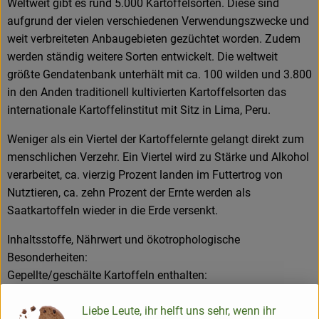
Weltweit gibt es rund 5.000 Kartoffelsorten. Diese sind
aufgrund der vielen verschiedenen Verwendungszwecke und
weit verbreiteten Anbaugebieten gezüchtet worden. Zudem
werden ständig weitere Sorten entwickelt. Die weltweit
größte Gendatenbank unterhält mit ca. 100 wilden und 3.800
in den Anden traditionell kultivierten Kartoffelsorten das
internationale Kartoffelinstitut mit Sitz in Lima, Peru.
Weniger als ein Viertel der Kartoffelernte gelangt direkt zum
menschlichen Verzehr. Ein Viertel wird zu Stärke und Alkohol
verarbeitet, ca. vierzig Prozent landen im Futtertrog von
Nutztieren, ca. zehn Prozent der Ernte werden als
Saatkartoffeln wieder in die Erde versenkt.
Inhaltsstoffe, Nährwert und ökotrophologische
Besonderheiten:
Gepellte/geschälte Kartoffeln enthalten:
* ca. 15 Prozent Kohlenhydrate (Stärke)
Liebe Leute, ihr helft uns sehr, wenn ihr
* ca. 2 Prozent Eiweiß