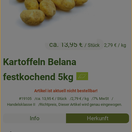
Frisches
Angebote & Neues
Naturwaren
ca. 13,95 €
Vorratskammer
/ Stück
2,79 €
/ kg
Getränke
Kartoffeln Belana
festkochend 5kg
Jobkiste
Artikel ist aktuell nicht bestellbar!
So geht’s
#19105
ca. 13,95 €
/ Stück
2,79 €
/ kg
7% MwSt
Über Grünland
Handelsklasse II
Richtpreis,
Dieser Artikel wird genau eingewogen.
Rezepte
Service
Info
Herkunft
Es wurden k
Entdecke passende Rezepte
Blog