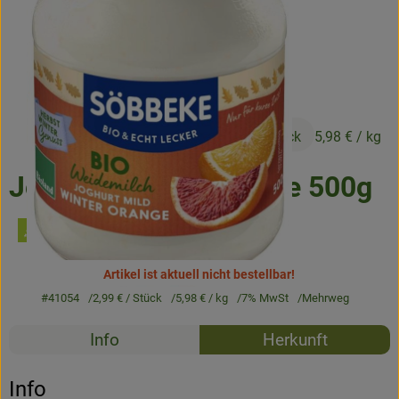
Frisches
Angebote & Neues
Naturwaren
2,99 €
Vorratskammer
/ Stück
5,98 €
/ kg
Getränke
Joghurt Winter Orange 500g
Jobkiste
Artikel ist aktuell nicht bestellbar!
So geht’s
#41054
2,99 €
/ Stück
5,98 €
/ kg
7% MwSt
Mehrweg
Über Grünland
Rezepte
Info
Herkunft
Service
Es wurden k
Entdecke passende Rezepte
Info
Blog