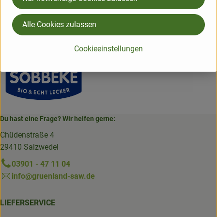
Hersteller: Söbbeke
Alle Cookies zulassen
verschiedene Länder
Söbbeke
Cookieeinstellungen
Du hast eine Frage? Wir helfen gerne:
Chüdenstraße 4
29410 Salzwedel
03901 - 47 11 04
info@gruenland-saw.de
LIEFERSERVICE