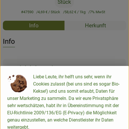
Stück
#47590
4,69 €
/ Stück
58,62 €
/ 1kg
7% MwSt
Rezepte
Info
Herkunft
Es wurden k
Entdecke passende Rezepte
Info
Produktinformationen
Liebe Leute, ihr helft uns sehr, wenn ihr
Cookies zulasst (bei uns sind es sogar Bio-
Zutaten
Kekse!) und uns somit erlaubt, Daten für
unser Marketing zu sammeln. Da wir eure Privatsphäre
sehr wertschätzen, habt ihr in Übereinstimmung mit der
Nährwert-Info
EU-Richtlinie 2009/136/EG (E-Privacy) die Möglichkeit
genau einzustellen, an welche Dienstleister ihr Daten
weitergebt.