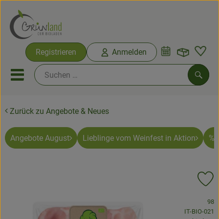
Warenko
Registrieren
Anmelden
Link
Mobiles Menu öffnen oder sc
Such
Zurück zu Angebote & Neues
Ökokisten
Bio-Kochkisten
Angebote August
Lieblinge vom Weinfest in Aktion
% 
Themenwelten
Pr
Ökokisten
, Verband:
98
Obst & Gemüse
, Kontrollstel
IT-BIO-021