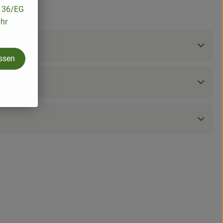
/136/EG
ihr
assen