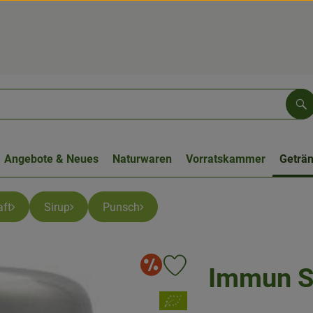
Su
Angebote & Neues
Naturwaren
Vorratskammer
Geträ
ft
Sirup
Punsch
Angebote
Immun S
Produkt zu Favouriten hinzufüge
, Verband: