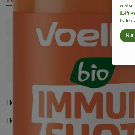
wertsc
(E-Priv
Daten w
Produktinformationen
Nur
Zutaten
Produktdatenblatt
Herkunft
Hersteller: Voelkel