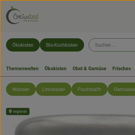
Ökokisten
Bio-Kochkisten
Themenwelten
Ökokisten
Obst & Gemüse
Frisches
Wasser
Limonade
Fruchtsaft
Gemüsesa
regional