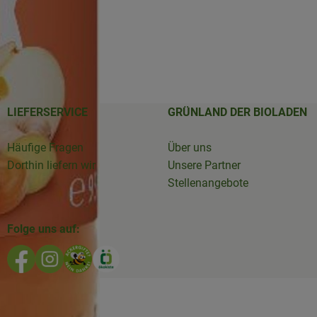
LIEFERSERVICE
GRÜNLAND DER BIOLADEN
Häufige Fragen
Über uns
Dorthin liefern wir
Unsere Partner
Stellenangebote
Folge uns auf:
Externer Link zu https://www.facebook.com/GruenlandD
Externer Link zu https://www.instagram.com/biola
Externer Link zu https://www.bioladen-salzw
Externer Link zu https://www.oekokiste