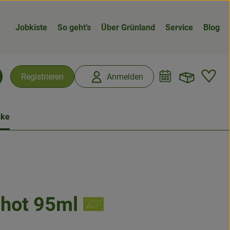
Jobkiste
So geht’s
Über Grünland
Service
Blog
Warenk
L
Registrieren
Anmelden
chen
nke
hot 95ml
n