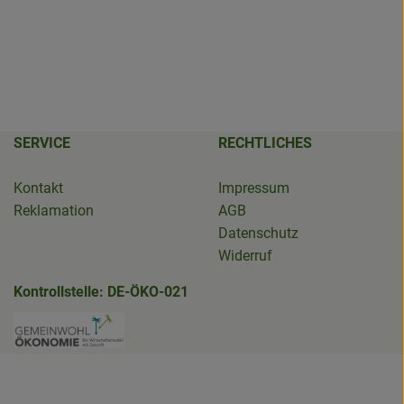
SERVICE
RECHTLICHES
Kontakt
Impressum
Reklamation
AGB
Datenschutz
Widerruf
Kontrollstelle: DE-ÖKO-021
erBioladen
den.salzwedel/
edel.de/ueber-gruenland/nachhaltigkeit.html
.de/
Externer Link zu https://www.bioladen-sal