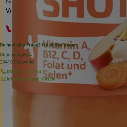
Deutschland
Voelkel
Du hast eine Frage? Wir helfen gerne:
Chüdenstraße 4
29410 Salzwedel
03901 - 47 11 04
info@gruenland-saw.de