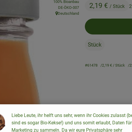
100% Bioanbau
2,19 €
/ Stück
2
, Kontrollstelle:
DE-ÖKO-007
Deutschland
, Herkunft:
Stück
#61478
2,19 €
/ Stück
2
Rezepte
Liebe Leute, ihr helft uns sehr, wenn ihr Cookies zulasst (b
sind es sogar Bio-Kekse!) und uns somit erlaubt, Daten für
keine passenden Rezepte gefunden.
Marketing zu sammeln. Da wir eure Privatsphäre sehr